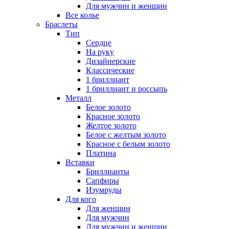
Для мужчин и женщин
Все колье
Браслеты
Тип
Сердце
На руку
Дизайнерские
Классические
1 бриллиант
1 бриллиант и россыпь
Металл
Белое золото
Красное золото
Желтое золото
Белое с желтым золото
Красное с белым золото
Платина
Вставки
Бриллианты
Сапфиры
Изумруды
Для кого
Для женщин
Для мужчин
Для мужчин и женщин