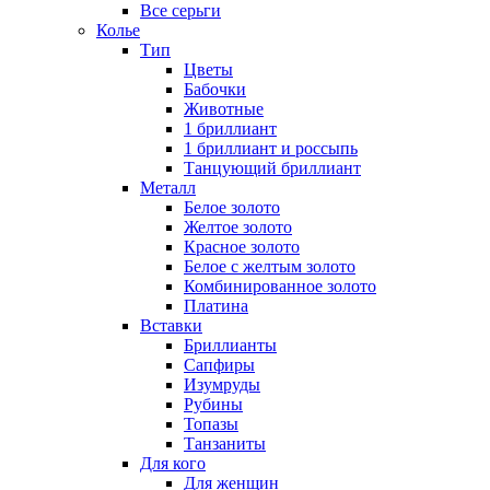
Все серьги
Колье
Тип
Цветы
Бабочки
Животные
1 бриллиант
1 бриллиант и россыпь
Танцующий бриллиант
Металл
Белое золото
Желтое золото
Красное золото
Белое с желтым золото
Комбинированное золото
Платина
Вставки
Бриллианты
Сапфиры
Изумруды
Рубины
Топазы
Танзаниты
Для кого
Для женщин