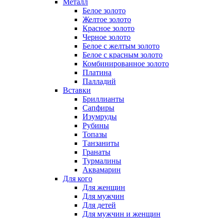
Металл
Белое золото
Желтое золото
Красное золото
Черное золото
Белое с желтым золото
Белое с красным золото
Комбинированное золото
Платина
Палладий
Вставки
Бриллианты
Сапфиры
Изумруды
Рубины
Топазы
Танзаниты
Гранаты
Турмалины
Аквамарин
Для кого
Для женщин
Для мужчин
Для детей
Для мужчин и женщин