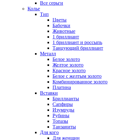
Все серьги
Колье
Тип
Цветы
Бабочки
Животные
1 бриллиант
1 бриллиант и россыпь
Танцующий бриллиант
Металл
Белое золото
Желтое золото
Красное золото
Белое с желтым золото
Комбинированное золото
Платина
Вставки
Бриллианты
Сапфиры
Изумруды
Рубины
Топазы
Танзаниты
Для кого
Для женщин