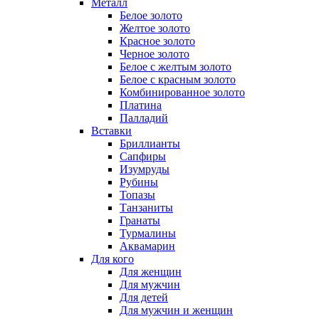
Металл
Белое золото
Желтое золото
Красное золото
Черное золото
Белое с желтым золото
Белое с красным золото
Комбинированное золото
Платина
Палладий
Вставки
Бриллианты
Сапфиры
Изумруды
Рубины
Топазы
Танзаниты
Гранаты
Турмалины
Аквамарин
Для кого
Для женщин
Для мужчин
Для детей
Для мужчин и женщин