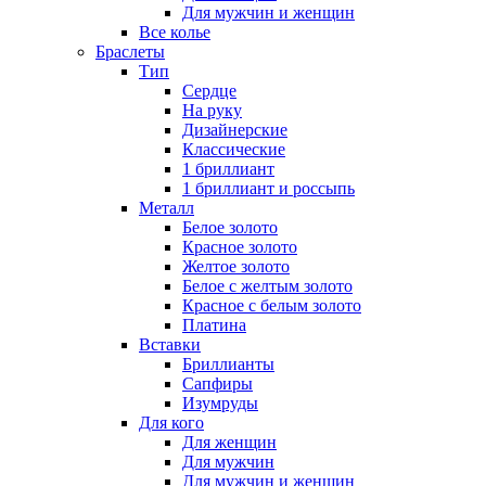
Для мужчин и женщин
Все колье
Браслеты
Тип
Сердце
На руку
Дизайнерские
Классические
1 бриллиант
1 бриллиант и россыпь
Металл
Белое золото
Красное золото
Желтое золото
Белое с желтым золото
Красное с белым золото
Платина
Вставки
Бриллианты
Сапфиры
Изумруды
Для кого
Для женщин
Для мужчин
Для мужчин и женщин