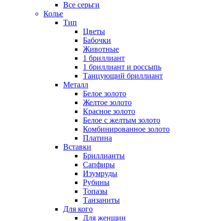
Все серьги
Колье
Тип
Цветы
Бабочки
Животные
1 бриллиант
1 бриллиант и россыпь
Танцующий бриллиант
Металл
Белое золото
Желтое золото
Красное золото
Белое с желтым золото
Комбинированное золото
Платина
Вставки
Бриллианты
Сапфиры
Изумруды
Рубины
Топазы
Танзаниты
Для кого
Для женщин