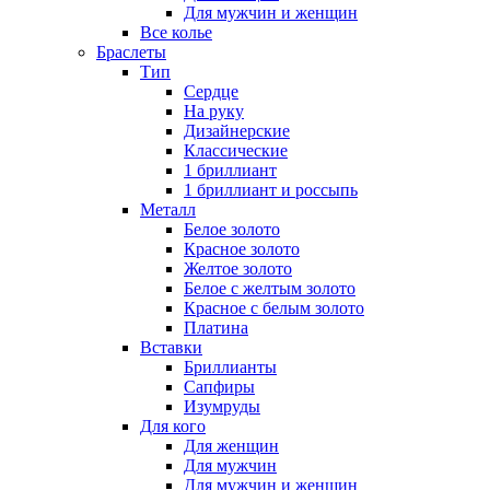
Для мужчин и женщин
Все колье
Браслеты
Тип
Сердце
На руку
Дизайнерские
Классические
1 бриллиант
1 бриллиант и россыпь
Металл
Белое золото
Красное золото
Желтое золото
Белое с желтым золото
Красное с белым золото
Платина
Вставки
Бриллианты
Сапфиры
Изумруды
Для кого
Для женщин
Для мужчин
Для мужчин и женщин