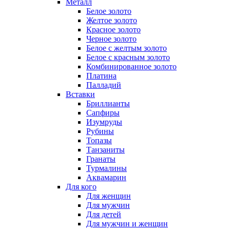
Металл
Белое золото
Желтое золото
Красное золото
Черное золото
Белое с желтым золото
Белое с красным золото
Комбинированное золото
Платина
Палладий
Вставки
Бриллианты
Сапфиры
Изумруды
Рубины
Топазы
Танзаниты
Гранаты
Турмалины
Аквамарин
Для кого
Для женщин
Для мужчин
Для детей
Для мужчин и женщин