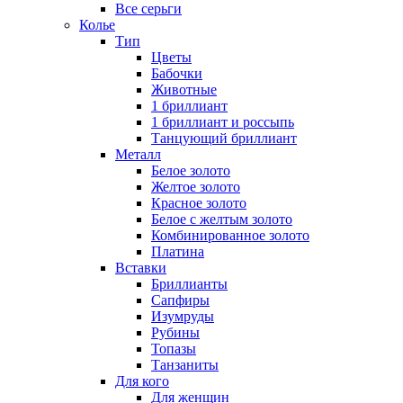
Все серьги
Колье
Тип
Цветы
Бабочки
Животные
1 бриллиант
1 бриллиант и россыпь
Танцующий бриллиант
Металл
Белое золото
Желтое золото
Красное золото
Белое с желтым золото
Комбинированное золото
Платина
Вставки
Бриллианты
Сапфиры
Изумруды
Рубины
Топазы
Танзаниты
Для кого
Для женщин