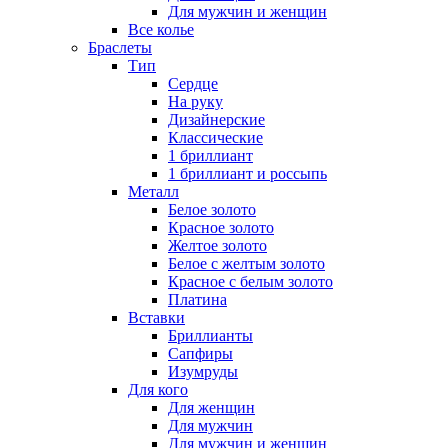
Для мужчин и женщин
Все колье
Браслеты
Тип
Сердце
На руку
Дизайнерские
Классические
1 бриллиант
1 бриллиант и россыпь
Металл
Белое золото
Красное золото
Желтое золото
Белое с желтым золото
Красное с белым золото
Платина
Вставки
Бриллианты
Сапфиры
Изумруды
Для кого
Для женщин
Для мужчин
Для мужчин и женщин