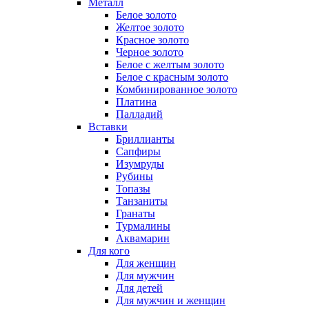
Металл
Белое золото
Желтое золото
Красное золото
Черное золото
Белое с желтым золото
Белое с красным золото
Комбинированное золото
Платина
Палладий
Вставки
Бриллианты
Сапфиры
Изумруды
Рубины
Топазы
Танзаниты
Гранаты
Турмалины
Аквамарин
Для кого
Для женщин
Для мужчин
Для детей
Для мужчин и женщин