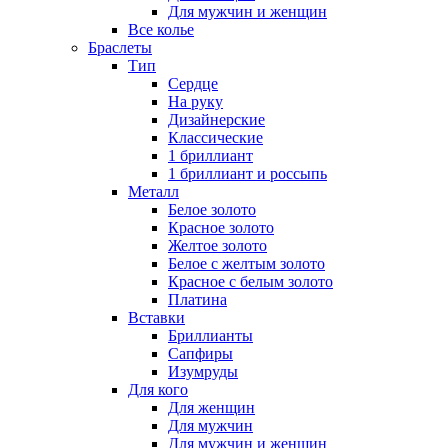
Для мужчин и женщин
Все колье
Браслеты
Тип
Сердце
На руку
Дизайнерские
Классические
1 бриллиант
1 бриллиант и россыпь
Металл
Белое золото
Красное золото
Желтое золото
Белое с желтым золото
Красное с белым золото
Платина
Вставки
Бриллианты
Сапфиры
Изумруды
Для кого
Для женщин
Для мужчин
Для мужчин и женщин