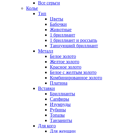
Все серьги
Колье
Тип
Цветы
Бабочки
Животные
1 бриллиант
1 бриллиант и россыпь
Танцующий бриллиант
Металл
Белое золото
Желтое золото
Красное золото
Белое с желтым золото
Комбинированное золото
Платина
Вставки
Бриллианты
Сапфиры
Изумруды
Рубины
Топазы
Танзаниты
Для кого
Для женщин