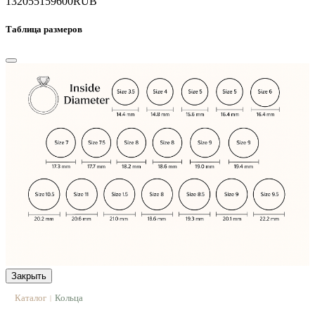
132055
159600
RUB
Таблица размеров
Закрыть
Каталог
Кольца
|