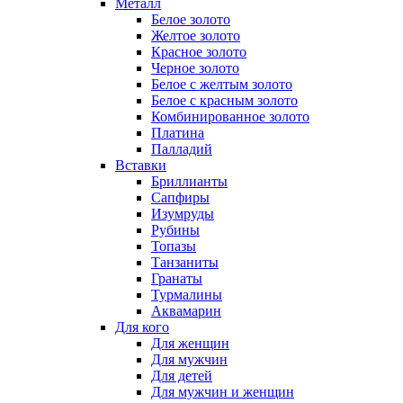
Металл
Белое золото
Желтое золото
Красное золото
Черное золото
Белое с желтым золото
Белое с красным золото
Комбинированное золото
Платина
Палладий
Вставки
Бриллианты
Сапфиры
Изумруды
Рубины
Топазы
Танзаниты
Гранаты
Турмалины
Аквамарин
Для кого
Для женщин
Для мужчин
Для детей
Для мужчин и женщин