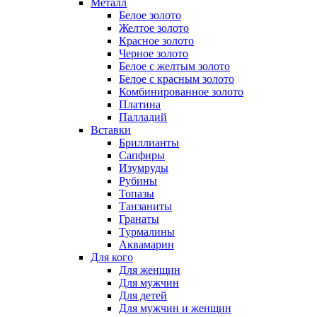
Металл
Белое золото
Желтое золото
Красное золото
Черное золото
Белое с желтым золото
Белое с красным золото
Комбинированное золото
Платина
Палладий
Вставки
Бриллианты
Сапфиры
Изумруды
Рубины
Топазы
Танзаниты
Гранаты
Турмалины
Аквамарин
Для кого
Для женщин
Для мужчин
Для детей
Для мужчин и женщин