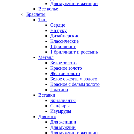
Для мужчин и женщин
Все колье
Браслеты
Тип
Сердце
На руку
Дизайнерские
Классические
1 бриллиант
1 бриллиант и россыпь
Металл
Белое золото
Красное золото
Желтое золото
Белое с желтым золото
Красное с белым золото
Платина
Вставки
Бриллианты
Сапфиры
Изумруды
Для кого
Для женщин
Для мужчин
Для мужчин и женщин