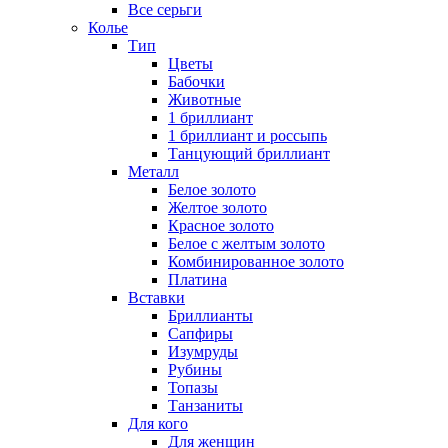
Все серьги
Колье
Тип
Цветы
Бабочки
Животные
1 бриллиант
1 бриллиант и россыпь
Танцующий бриллиант
Металл
Белое золото
Желтое золото
Красное золото
Белое с желтым золото
Комбинированное золото
Платина
Вставки
Бриллианты
Сапфиры
Изумруды
Рубины
Топазы
Танзаниты
Для кого
Для женщин