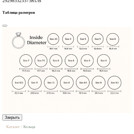
292985
323575
RUB
Таблица размеров
Закрыть
Каталог
Кольца
|