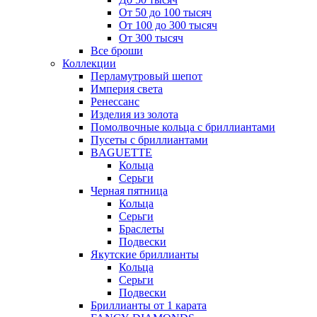
От 50 до 100 тысяч
От 100 до 300 тысяч
От 300 тысяч
Все броши
Коллекции
Перламутровый шепот
Империя света
Ренессанс
Изделия из золота
Помолвочные кольца с бриллиантами
Пусеты с бриллиантами
BAGUETTE
Кольца
Серьги
Черная пятница
Кольца
Серьги
Браслеты
Подвески
Якутские бриллианты
Кольца
Серьги
Подвески
Бриллианты от 1 карата