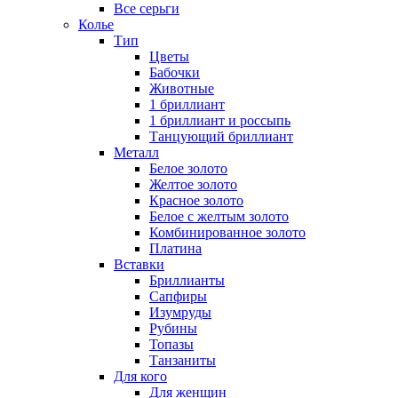
Все серьги
Колье
Тип
Цветы
Бабочки
Животные
1 бриллиант
1 бриллиант и россыпь
Танцующий бриллиант
Металл
Белое золото
Желтое золото
Красное золото
Белое с желтым золото
Комбинированное золото
Платина
Вставки
Бриллианты
Сапфиры
Изумруды
Рубины
Топазы
Танзаниты
Для кого
Для женщин