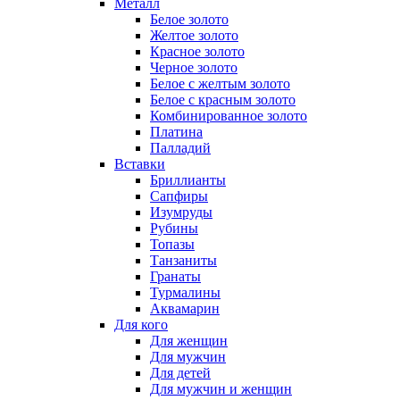
Металл
Белое золото
Желтое золото
Красное золото
Черное золото
Белое с желтым золото
Белое с красным золото
Комбинированное золото
Платина
Палладий
Вставки
Бриллианты
Сапфиры
Изумруды
Рубины
Топазы
Танзаниты
Гранаты
Турмалины
Аквамарин
Для кого
Для женщин
Для мужчин
Для детей
Для мужчин и женщин