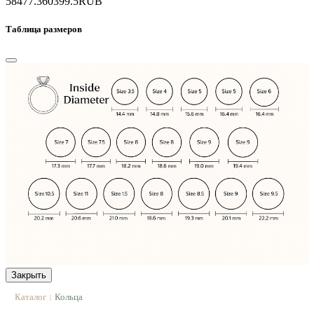
58477.3
60399.5
RUB
Таблица размеров
Закрыть
Каталог
Кольца
|