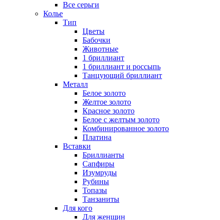
Все серьги
Колье
Тип
Цветы
Бабочки
Животные
1 бриллиант
1 бриллиант и россыпь
Танцующий бриллиант
Металл
Белое золото
Желтое золото
Красное золото
Белое с желтым золото
Комбинированное золото
Платина
Вставки
Бриллианты
Сапфиры
Изумруды
Рубины
Топазы
Танзаниты
Для кого
Для женщин