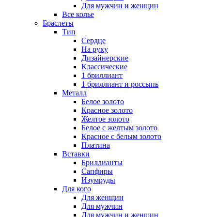
Для мужчин и женщин
Все колье
Браслеты
Тип
Сердце
На руку
Дизайнерские
Классические
1 бриллиант
1 бриллиант и россыпь
Металл
Белое золото
Красное золото
Желтое золото
Белое с желтым золото
Красное с белым золото
Платина
Вставки
Бриллианты
Сапфиры
Изумруды
Для кого
Для женщин
Для мужчин
Для мужчин и женщин