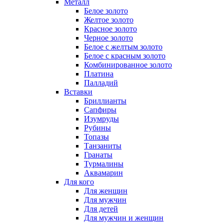
Металл
Белое золото
Желтое золото
Красное золото
Черное золото
Белое с желтым золото
Белое с красным золото
Комбинированное золото
Платина
Палладий
Вставки
Бриллианты
Сапфиры
Изумруды
Рубины
Топазы
Танзаниты
Гранаты
Турмалины
Аквамарин
Для кого
Для женщин
Для мужчин
Для детей
Для мужчин и женщин