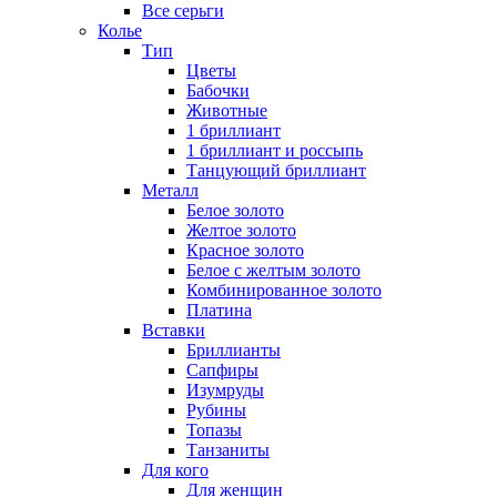
Все серьги
Колье
Тип
Цветы
Бабочки
Животные
1 бриллиант
1 бриллиант и россыпь
Танцующий бриллиант
Металл
Белое золото
Желтое золото
Красное золото
Белое с желтым золото
Комбинированное золото
Платина
Вставки
Бриллианты
Сапфиры
Изумруды
Рубины
Топазы
Танзаниты
Для кого
Для женщин