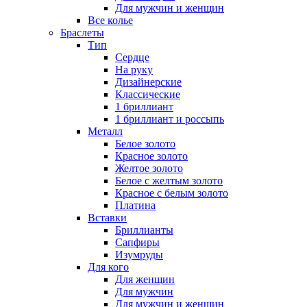
Для мужчин и женщин
Все колье
Браслеты
Тип
Сердце
На руку
Дизайнерские
Классические
1 бриллиант
1 бриллиант и россыпь
Металл
Белое золото
Красное золото
Желтое золото
Белое с желтым золото
Красное с белым золото
Платина
Вставки
Бриллианты
Сапфиры
Изумруды
Для кого
Для женщин
Для мужчин
Для мужчин и женщин