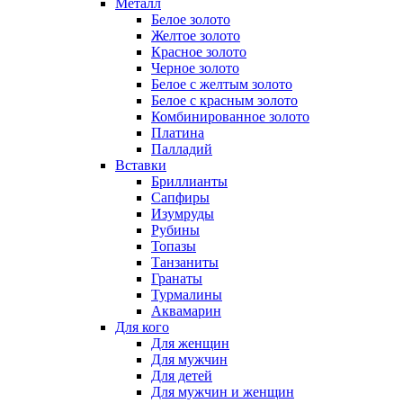
Металл
Белое золото
Желтое золото
Красное золото
Черное золото
Белое с желтым золото
Белое с красным золото
Комбинированное золото
Платина
Палладий
Вставки
Бриллианты
Сапфиры
Изумруды
Рубины
Топазы
Танзаниты
Гранаты
Турмалины
Аквамарин
Для кого
Для женщин
Для мужчин
Для детей
Для мужчин и женщин