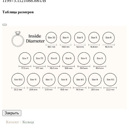
119975.1
121088.8
RUB
Таблица размеров
Закрыть
Каталог
Кольца
|