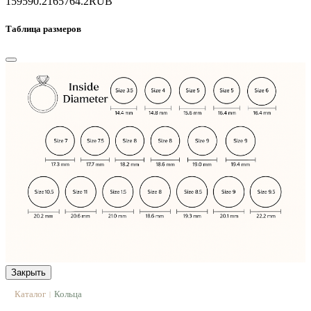
159590.2
165764.2
RUB
Таблица размеров
Закрыть
Каталог
Кольца
|