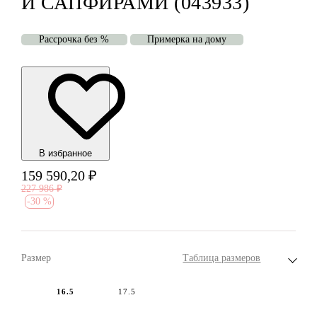
И САПФИРАМИ (043933)
Рассрочка без %
Примерка на дому
В избранноe
159 590,20
₽
227 986
₽
-
30 %
Размер
Таблица размеров
16.5
17.5