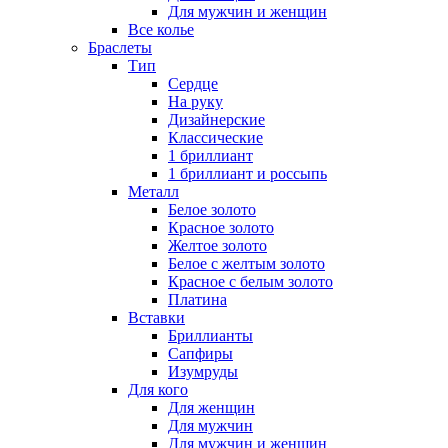
Для мужчин и женщин
Все колье
Браслеты
Тип
Сердце
На руку
Дизайнерские
Классические
1 бриллиант
1 бриллиант и россыпь
Металл
Белое золото
Красное золото
Желтое золото
Белое с желтым золото
Красное с белым золото
Платина
Вставки
Бриллианты
Сапфиры
Изумруды
Для кого
Для женщин
Для мужчин
Для мужчин и женщин