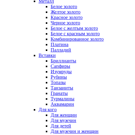
Металл
Белое золото
Желтое золото
Красное золото
Черное золото
Белое с желтым золото
Белое с красным золото
Комбинированное золото
Платина
Палладий
Вставки
Бриллианты
Сапфиры
Изумруды
Рубины
Топазы
Танзаниты
Гранаты
Турмалины
Аквамарин
Для кого
Для женщин
Для мужчин
Для детей
Для мужчин и женщин