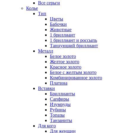
Все серьги
Колье
Тип
Цветы
Бабочки
Животные
1 бриллиант
1 бриллиант и россыпь
Танцующий бриллиант
Металл
Белое золото
Желтое золото
Красное золото
Белое с желтым золото
Комбинированное золото
Платина
Вставки
Бриллианты
Сапфиры
Изумруды
Рубины
Топазы
Танзаниты
Для кого
Для женщин