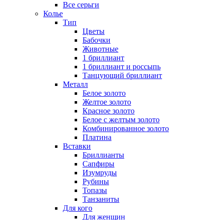
Все серьги
Колье
Тип
Цветы
Бабочки
Животные
1 бриллиант
1 бриллиант и россыпь
Танцующий бриллиант
Металл
Белое золото
Желтое золото
Красное золото
Белое с желтым золото
Комбинированное золото
Платина
Вставки
Бриллианты
Сапфиры
Изумруды
Рубины
Топазы
Танзаниты
Для кого
Для женщин