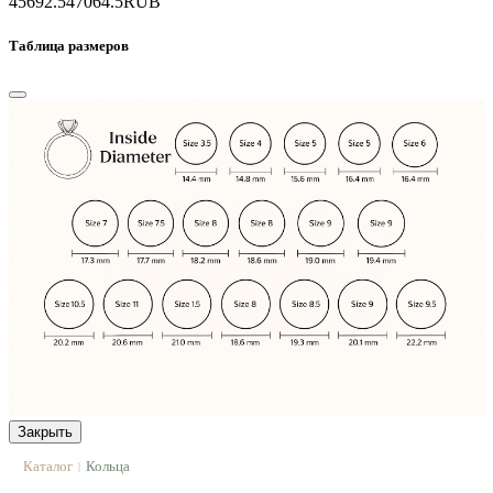
45692.5
47064.5
RUB
Таблица размеров
Закрыть
Каталог
Кольца
|