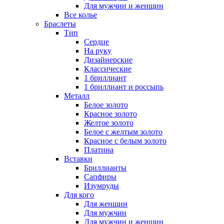
Для мужчин и женщин
Все колье
Браслеты
Тип
Сердце
На руку
Дизайнерские
Классические
1 бриллиант
1 бриллиант и россыпь
Металл
Белое золото
Красное золото
Желтое золото
Белое с желтым золото
Красное с белым золото
Платина
Вставки
Бриллианты
Сапфиры
Изумруды
Для кого
Для женщин
Для мужчин
Для мужчин и женщин