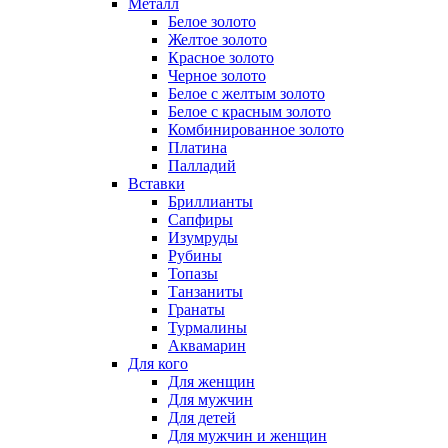
Металл
Белое золото
Желтое золото
Красное золото
Черное золото
Белое с желтым золото
Белое с красным золото
Комбинированное золото
Платина
Палладий
Вставки
Бриллианты
Сапфиры
Изумруды
Рубины
Топазы
Танзаниты
Гранаты
Турмалины
Аквамарин
Для кого
Для женщин
Для мужчин
Для детей
Для мужчин и женщин