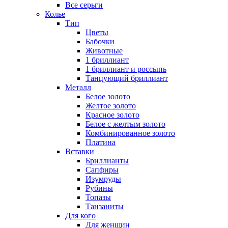
Все серьги
Колье
Тип
Цветы
Бабочки
Животные
1 бриллиант
1 бриллиант и россыпь
Танцующий бриллиант
Металл
Белое золото
Желтое золото
Красное золото
Белое с желтым золото
Комбинированное золото
Платина
Вставки
Бриллианты
Сапфиры
Изумруды
Рубины
Топазы
Танзаниты
Для кого
Для женщин