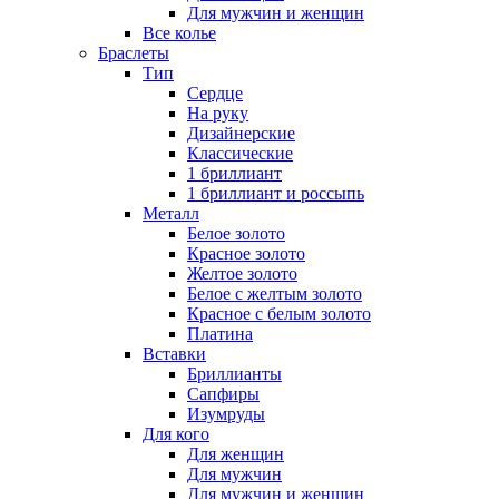
Для мужчин и женщин
Все колье
Браслеты
Тип
Сердце
На руку
Дизайнерские
Классические
1 бриллиант
1 бриллиант и россыпь
Металл
Белое золото
Красное золото
Желтое золото
Белое с желтым золото
Красное с белым золото
Платина
Вставки
Бриллианты
Сапфиры
Изумруды
Для кого
Для женщин
Для мужчин
Для мужчин и женщин