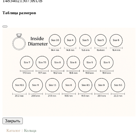
148540
215075
RUB
Таблица размеров
Закрыть
Каталог
Кольца
|