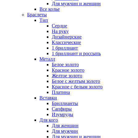
Для мужчин и женщин
Все колье
Браслеты
Тип
Сердце
На руку
Дизайнерские
Классические
1 бриллиант
1 бриллиант и россыпь
Металл
Белое золото
Красное золото
Желтое золото
Белое с желтым золото
Красное с белым золото
Платина
Вставки
Бриллианты
Сапфиры
Изумруды
Для кого
Для женщин
Для мужчин
Для мужчин и женщин