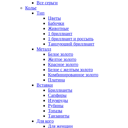
Все серьги
Колье
Тип
Цветы
Бабочки
Животные
1 бриллиант
1 бриллиант и россыпь
Танцующий бриллиант
Металл
Белое золото
Желтое золото
Красное золото
Белое с желтым золото
Комбинированное золото
Платина
Вставки
Бриллианты
Сапфиры
Изумруды
Рубины
Топазы
Танзаниты
Для кого
Для женщин