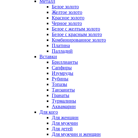
Металл
Белое золото
Желтое золото
Красное золото
Черное золото
Белое с желтым золото
Белое с красным золото
Комбинированное золото
Платина
Палладий
Вставки
Бриллианты
Сапфиры
Изумруды
Рубины
Топазы
Танзаниты
Гранаты
Турмалины
Аквамарин
Для кого
Для женщин
Для мужчин
Для детей
Для мужчин и женщин