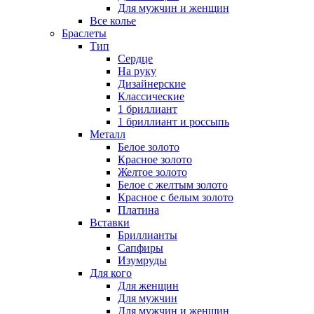
Для мужчин и женщин
Все колье
Браслеты
Тип
Сердце
На руку
Дизайнерские
Классические
1 бриллиант
1 бриллиант и россыпь
Металл
Белое золото
Красное золото
Желтое золото
Белое с желтым золото
Красное с белым золото
Платина
Вставки
Бриллианты
Сапфиры
Изумруды
Для кого
Для женщин
Для мужчин
Для мужчин и женщин