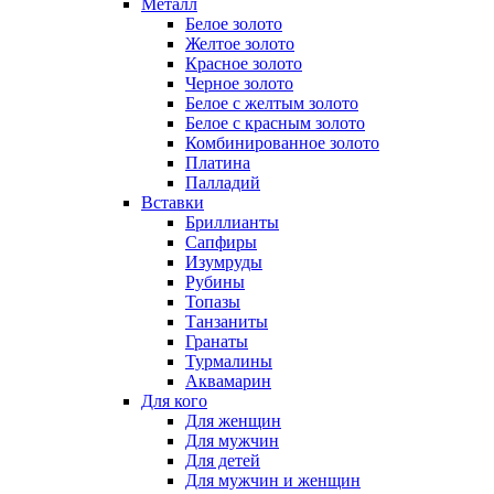
Металл
Белое золото
Желтое золото
Красное золото
Черное золото
Белое с желтым золото
Белое с красным золото
Комбинированное золото
Платина
Палладий
Вставки
Бриллианты
Сапфиры
Изумруды
Рубины
Топазы
Танзаниты
Гранаты
Турмалины
Аквамарин
Для кого
Для женщин
Для мужчин
Для детей
Для мужчин и женщин