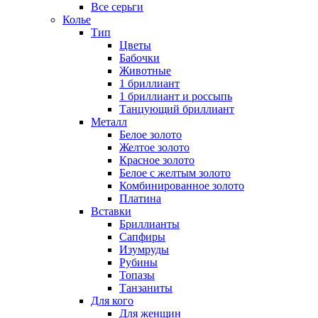
Все серьги
Колье
Тип
Цветы
Бабочки
Животные
1 бриллиант
1 бриллиант и россыпь
Танцующий бриллиант
Металл
Белое золото
Желтое золото
Красное золото
Белое с желтым золото
Комбинированное золото
Платина
Вставки
Бриллианты
Сапфиры
Изумруды
Рубины
Топазы
Танзаниты
Для кого
Для женщин