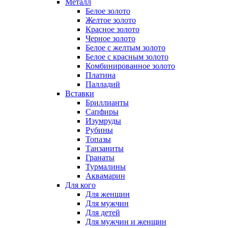
Металл
Белое золото
Желтое золото
Красное золото
Черное золото
Белое с желтым золото
Белое с красным золото
Комбинированное золото
Платина
Палладий
Вставки
Бриллианты
Сапфиры
Изумруды
Рубины
Топазы
Танзаниты
Гранаты
Турмалины
Аквамарин
Для кого
Для женщин
Для мужчин
Для детей
Для мужчин и женщин