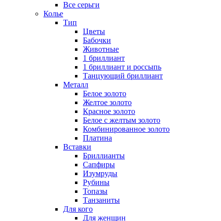
Все серьги
Колье
Тип
Цветы
Бабочки
Животные
1 бриллиант
1 бриллиант и россыпь
Танцующий бриллиант
Металл
Белое золото
Желтое золото
Красное золото
Белое с желтым золото
Комбинированное золото
Платина
Вставки
Бриллианты
Сапфиры
Изумруды
Рубины
Топазы
Танзаниты
Для кого
Для женщин