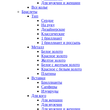
Для мужчин и женщин
Все колье
Браслеты
Тип
Сердце
На руку
Дизайнерские
Классические
1 бриллиант
1 бриллиант и россыпь
Металл
Белое золото
Красное золото
Желтое золото
Белое с желтым золото
Красное с белым золото
Платина
Вставки
Бриллианты
Сапфиры
Изумруды
Для кого
Для женщин
Для мужчин
Для мужчин и женщин