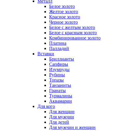
Металл
Белое золото
Желтое золото
Красное золото
Черное золото
Белое с желтым золото
Белое с красным золото
Комбинированное золото
Платина
Палладий
Вставки
Бриллианты
Сапфиры
Изумруды
Рубины
Топазы
Танзаниты
Гранаты
Турмалины
Аквамарин
Для кого
Для женщин
Для мужчин
Для детей
Для мужчин и женщин