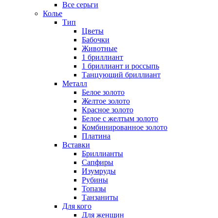
Все серьги
Колье
Тип
Цветы
Бабочки
Животные
1 бриллиант
1 бриллиант и россыпь
Танцующий бриллиант
Металл
Белое золото
Желтое золото
Красное золото
Белое с желтым золото
Комбинированное золото
Платина
Вставки
Бриллианты
Сапфиры
Изумруды
Рубины
Топазы
Танзаниты
Для кого
Для женщин