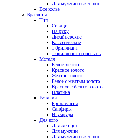
Для мужчин и женщин
Все колье
Браслеты
Тип
Сердце
На руку
Дизайнерские
Классические
1 бриллиант
1 бриллиант и россыпь
Металл
Белое золото
Красное золото
Желтое золото
Белое с желтым золото
Красное с белым золото
Платина
Вставки
Бриллианты
Сапфиры
Изумруды
Для кого
Для женщин
Для мужчин
Для мужчин и женщин