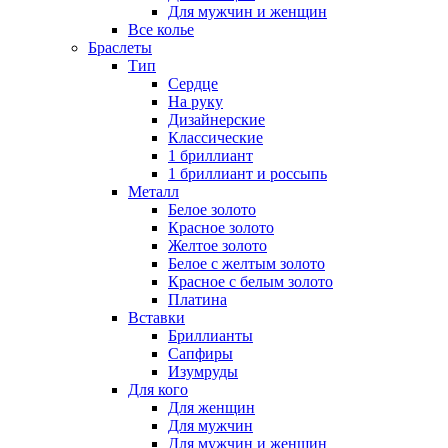
Для мужчин и женщин
Все колье
Браслеты
Тип
Сердце
На руку
Дизайнерские
Классические
1 бриллиант
1 бриллиант и россыпь
Металл
Белое золото
Красное золото
Желтое золото
Белое с желтым золото
Красное с белым золото
Платина
Вставки
Бриллианты
Сапфиры
Изумруды
Для кого
Для женщин
Для мужчин
Для мужчин и женщин