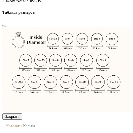
254380
320775
RUB
Таблица размеров
Закрыть
Каталог
Кольца
|