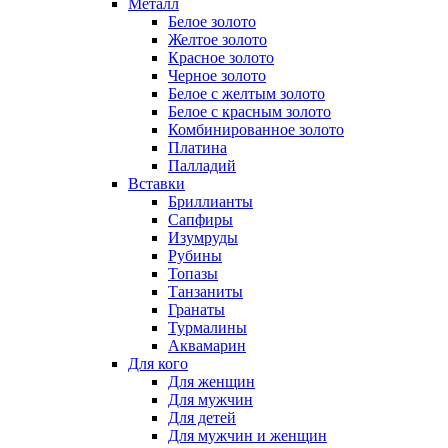
Металл
Белое золото
Желтое золото
Красное золото
Черное золото
Белое с желтым золото
Белое с красным золото
Комбинированное золото
Платина
Палладий
Вставки
Бриллианты
Сапфиры
Изумруды
Рубины
Топазы
Танзаниты
Гранаты
Турмалины
Аквамарин
Для кого
Для женщин
Для мужчин
Для детей
Для мужчин и женщин