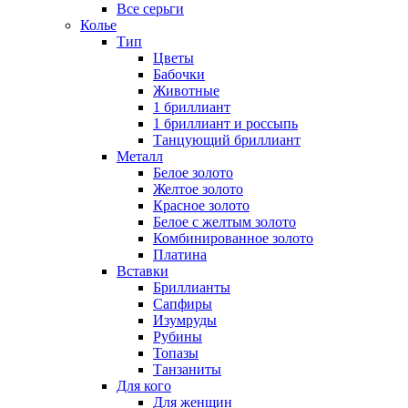
Все серьги
Колье
Тип
Цветы
Бабочки
Животные
1 бриллиант
1 бриллиант и россыпь
Танцующий бриллиант
Металл
Белое золото
Желтое золото
Красное золото
Белое с желтым золото
Комбинированное золото
Платина
Вставки
Бриллианты
Сапфиры
Изумруды
Рубины
Топазы
Танзаниты
Для кого
Для женщин