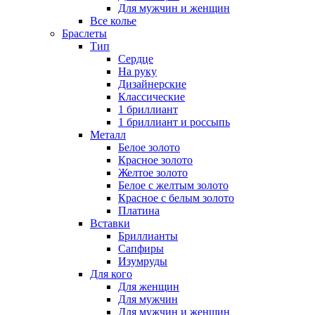
Для мужчин и женщин
Все колье
Браслеты
Тип
Сердце
На руку
Дизайнерские
Классические
1 бриллиант
1 бриллиант и россыпь
Металл
Белое золото
Красное золото
Желтое золото
Белое с желтым золото
Красное с белым золото
Платина
Вставки
Бриллианты
Сапфиры
Изумруды
Для кого
Для женщин
Для мужчин
Для мужчин и женщин