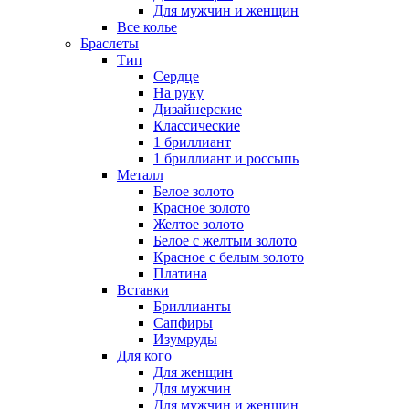
Для мужчин и женщин
Все колье
Браслеты
Тип
Сердце
На руку
Дизайнерские
Классические
1 бриллиант
1 бриллиант и россыпь
Металл
Белое золото
Красное золото
Желтое золото
Белое с желтым золото
Красное с белым золото
Платина
Вставки
Бриллианты
Сапфиры
Изумруды
Для кого
Для женщин
Для мужчин
Для мужчин и женщин