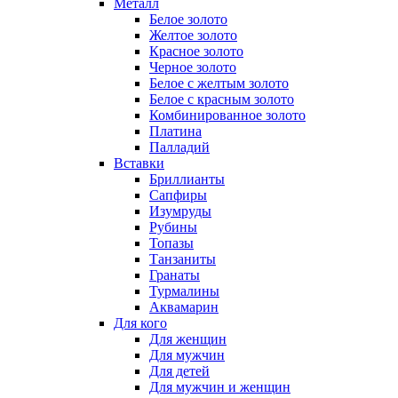
Металл
Белое золото
Желтое золото
Красное золото
Черное золото
Белое с желтым золото
Белое с красным золото
Комбинированное золото
Платина
Палладий
Вставки
Бриллианты
Сапфиры
Изумруды
Рубины
Топазы
Танзаниты
Гранаты
Турмалины
Аквамарин
Для кого
Для женщин
Для мужчин
Для детей
Для мужчин и женщин