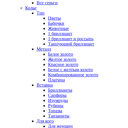
Все серьги
Колье
Тип
Цветы
Бабочки
Животные
1 бриллиант
1 бриллиант и россыпь
Танцующий бриллиант
Металл
Белое золото
Желтое золото
Красное золото
Белое с желтым золото
Комбинированное золото
Платина
Вставки
Бриллианты
Сапфиры
Изумруды
Рубины
Топазы
Танзаниты
Для кого
Для женщин