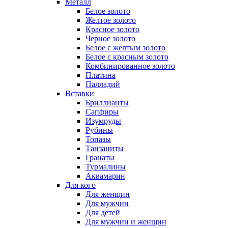
Металл
Белое золото
Желтое золото
Красное золото
Черное золото
Белое с желтым золото
Белое с красным золото
Комбинированное золото
Платина
Палладий
Вставки
Бриллианты
Сапфиры
Изумруды
Рубины
Топазы
Танзаниты
Гранаты
Турмалины
Аквамарин
Для кого
Для женщин
Для мужчин
Для детей
Для мужчин и женщин