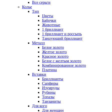
Все серьги
Колье
Тип
Цветы
Бабочки
Животные
1 бриллиант
1 бриллиант и россыпь
Танцующий бриллиант
Металл
Белое золото
Желтое золото
Красное золото
Белое с желтым золото
Комбинированное золото
Платина
Вставки
Бриллианты
Сапфиры
Изумруды
Рубины
Топазы
Танзаниты
Для кого
Для женщин