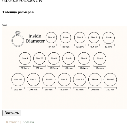
66720.5
69743.8
RUB
Таблица размеров
Закрыть
Каталог
Кольца
|