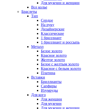
Для мужчин и женщин
Все колье
Браслеты
Тип
Сердце
На руку
Дизайнерские
Классические
1 бриллиант
1 бриллиант и россыпь
Металл
Белое золото
Красное золото
Желтое золото
Белое с желтым золото
Красное с белым золото
Платина
Вставки
Бриллианты
Сапфиры
Изумруды
Для кого
Для женщин
Для мужчин
Для мужчин и женщин