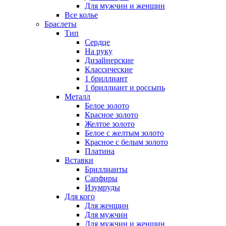
Для мужчин и женщин
Все колье
Браслеты
Тип
Сердце
На руку
Дизайнерские
Классические
1 бриллиант
1 бриллиант и россыпь
Металл
Белое золото
Красное золото
Желтое золото
Белое с желтым золото
Красное с белым золото
Платина
Вставки
Бриллианты
Сапфиры
Изумруды
Для кого
Для женщин
Для мужчин
Для мужчин и женщин