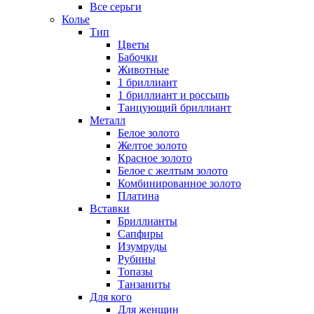
Все серьги
Колье
Тип
Цветы
Бабочки
Животные
1 бриллиант
1 бриллиант и россыпь
Танцующий бриллиант
Металл
Белое золото
Желтое золото
Красное золото
Белое с желтым золото
Комбинированное золото
Платина
Вставки
Бриллианты
Сапфиры
Изумруды
Рубины
Топазы
Танзаниты
Для кого
Для женщин