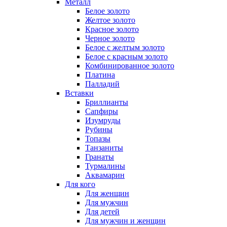
Металл
Белое золото
Желтое золото
Красное золото
Черное золото
Белое с желтым золото
Белое с красным золото
Комбинированное золото
Платина
Палладий
Вставки
Бриллианты
Сапфиры
Изумруды
Рубины
Топазы
Танзаниты
Гранаты
Турмалины
Аквамарин
Для кого
Для женщин
Для мужчин
Для детей
Для мужчин и женщин