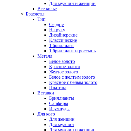
Для мужчин и женщин
Все колье
Браслеты
Тип
Сердце
На руку
Дизайнерские
Классические
1 бриллиант
1 бриллиант и россыпь
Металл
Белое золото
Красное золото
Желтое золото
Белое с желтым золото
Красное с белым золото
Платина
Вставки
Бриллианты
Сапфиры
Изумруды
Для кого
Для женщин
Для мужчин
Для мужчин и женщин