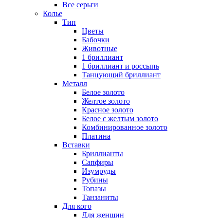
Все серьги
Колье
Тип
Цветы
Бабочки
Животные
1 бриллиант
1 бриллиант и россыпь
Танцующий бриллиант
Металл
Белое золото
Желтое золото
Красное золото
Белое с желтым золото
Комбинированное золото
Платина
Вставки
Бриллианты
Сапфиры
Изумруды
Рубины
Топазы
Танзаниты
Для кого
Для женщин