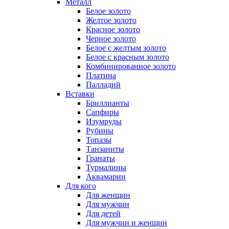
Металл
Белое золото
Желтое золото
Красное золото
Черное золото
Белое с желтым золото
Белое с красным золото
Комбинированное золото
Платина
Палладий
Вставки
Бриллианты
Сапфиры
Изумруды
Рубины
Топазы
Танзаниты
Гранаты
Турмалины
Аквамарин
Для кого
Для женщин
Для мужчин
Для детей
Для мужчин и женщин