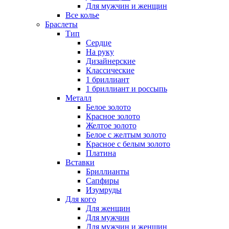
Для мужчин и женщин
Все колье
Браслеты
Тип
Сердце
На руку
Дизайнерские
Классические
1 бриллиант
1 бриллиант и россыпь
Металл
Белое золото
Красное золото
Желтое золото
Белое с желтым золото
Красное с белым золото
Платина
Вставки
Бриллианты
Сапфиры
Изумруды
Для кого
Для женщин
Для мужчин
Для мужчин и женщин