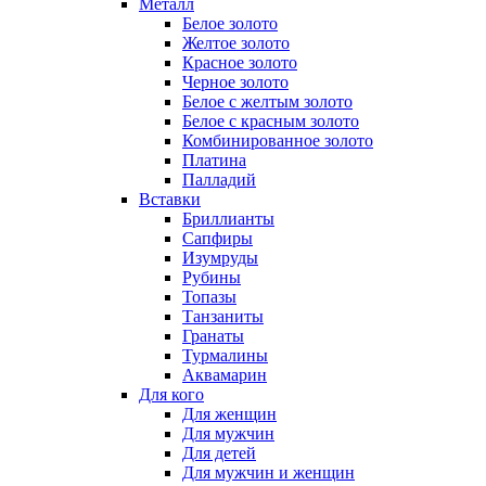
Металл
Белое золото
Желтое золото
Красное золото
Черное золото
Белое с желтым золото
Белое с красным золото
Комбинированное золото
Платина
Палладий
Вставки
Бриллианты
Сапфиры
Изумруды
Рубины
Топазы
Танзаниты
Гранаты
Турмалины
Аквамарин
Для кого
Для женщин
Для мужчин
Для детей
Для мужчин и женщин