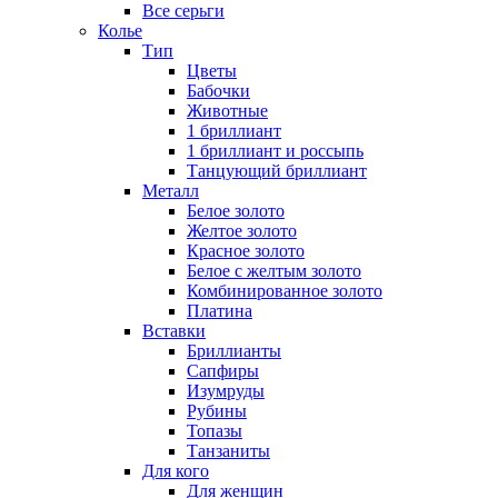
Все серьги
Колье
Тип
Цветы
Бабочки
Животные
1 бриллиант
1 бриллиант и россыпь
Танцующий бриллиант
Металл
Белое золото
Желтое золото
Красное золото
Белое с желтым золото
Комбинированное золото
Платина
Вставки
Бриллианты
Сапфиры
Изумруды
Рубины
Топазы
Танзаниты
Для кого
Для женщин