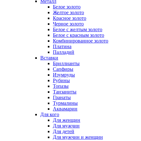
Металл
Белое золото
Желтое золото
Красное золото
Черное золото
Белое с желтым золото
Белое с красным золото
Комбинированное золото
Платина
Палладий
Вставки
Бриллианты
Сапфиры
Изумруды
Рубины
Топазы
Танзаниты
Гранаты
Турмалины
Аквамарин
Для кого
Для женщин
Для мужчин
Для детей
Для мужчин и женщин