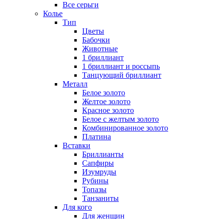
Все серьги
Колье
Тип
Цветы
Бабочки
Животные
1 бриллиант
1 бриллиант и россыпь
Танцующий бриллиант
Металл
Белое золото
Желтое золото
Красное золото
Белое с желтым золото
Комбинированное золото
Платина
Вставки
Бриллианты
Сапфиры
Изумруды
Рубины
Топазы
Танзаниты
Для кого
Для женщин