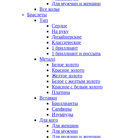
Для мужчин и женщин
Все колье
Браслеты
Тип
Сердце
На руку
Дизайнерские
Классические
1 бриллиант
1 бриллиант и россыпь
Металл
Белое золото
Красное золото
Желтое золото
Белое с желтым золото
Красное с белым золото
Платина
Вставки
Бриллианты
Сапфиры
Изумруды
Для кого
Для женщин
Для мужчин
Для мужчин и женщин