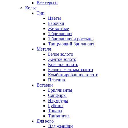
Все серьги
Колье
Тип
Цветы
Бабочки
Животные
1 бриллиант
1 бриллиант и россыпь
Танцующий бриллиант
Металл
Белое золото
Желтое золото
Красное золото
Белое с желтым золото
Комбинированное золото
Платина
Вставки
Бриллианты
Сапфиры
Изумруды
Рубины
Топазы
Танзаниты
Для кого
Для женщин