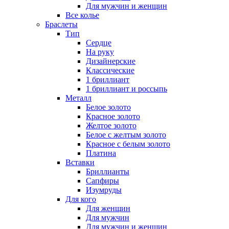
Для мужчин и женщин
Все колье
Браслеты
Тип
Сердце
На руку
Дизайнерские
Классические
1 бриллиант
1 бриллиант и россыпь
Металл
Белое золото
Красное золото
Желтое золото
Белое с желтым золото
Красное с белым золото
Платина
Вставки
Бриллианты
Сапфиры
Изумруды
Для кого
Для женщин
Для мужчин
Для мужчин и женщин