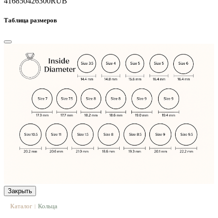
416850
426300
RUB
Таблица размеров
Закрыть
Каталог
Кольца
|