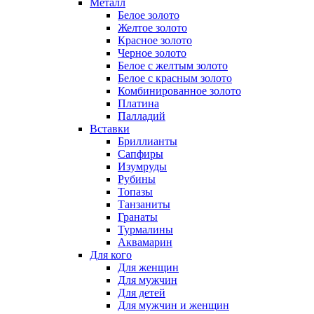
Металл
Белое золото
Желтое золото
Красное золото
Черное золото
Белое с желтым золото
Белое с красным золото
Комбинированное золото
Платина
Палладий
Вставки
Бриллианты
Сапфиры
Изумруды
Рубины
Топазы
Танзаниты
Гранаты
Турмалины
Аквамарин
Для кого
Для женщин
Для мужчин
Для детей
Для мужчин и женщин