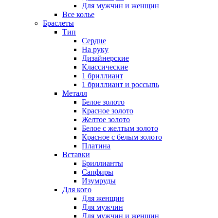
Для мужчин и женщин
Все колье
Браслеты
Тип
Сердце
На руку
Дизайнерские
Классические
1 бриллиант
1 бриллиант и россыпь
Металл
Белое золото
Красное золото
Желтое золото
Белое с желтым золото
Красное с белым золото
Платина
Вставки
Бриллианты
Сапфиры
Изумруды
Для кого
Для женщин
Для мужчин
Для мужчин и женщин