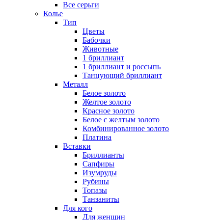
Все серьги
Колье
Тип
Цветы
Бабочки
Животные
1 бриллиант
1 бриллиант и россыпь
Танцующий бриллиант
Металл
Белое золото
Желтое золото
Красное золото
Белое с желтым золото
Комбинированное золото
Платина
Вставки
Бриллианты
Сапфиры
Изумруды
Рубины
Топазы
Танзаниты
Для кого
Для женщин