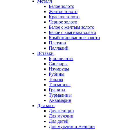
Металл
Белое золото
Желтое золото
Красное золото
Черное золото
Белое с желтым золото
Белое с красным золото
Комбинированное золото
Платина
Палладий
Вставки
Бриллианты
Сапфиры
Изумруды
Рубины
Топазы
Танзаниты
Гранаты
Турмалины
Аквамарин
Для кого
Для женщин
Для мужчин
Для детей
Для мужчин и женщин