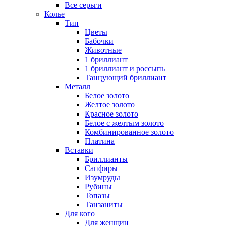
Все серьги
Колье
Тип
Цветы
Бабочки
Животные
1 бриллиант
1 бриллиант и россыпь
Танцующий бриллиант
Металл
Белое золото
Желтое золото
Красное золото
Белое с желтым золото
Комбинированное золото
Платина
Вставки
Бриллианты
Сапфиры
Изумруды
Рубины
Топазы
Танзаниты
Для кого
Для женщин