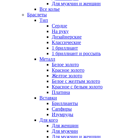
Для мужчин и женщин
Все колье
Браслеты
Тип
Сердце
На руку
Дизайнерские
Классические
1 бриллиант
1 бриллиант и россыпь
Металл
Белое золото
Красное золото
Желтое золото
Белое с желтым золото
Красное с белым золото
Платина
Вставки
Бриллианты
Сапфиры
Изумруды
Для кого
Для женщин
Для мужчин
Для мужчин и женщин