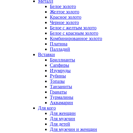
Металл
Белое золото
Желтое золото
Красное золото
Черное золото
Белое с желтым золото
Белое с красным золото
Комбинированное золото
Платина
Палладий
Вставки
Бриллианты
Сапфиры
Изумруды
Рубины
Топазы
Танзаниты
Гранаты
Турмалины
Аквамарин
Для кого
Для женщин
Для мужчин
Для детей
Для мужчин и женщин