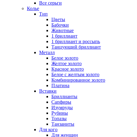
Все серьги
Колье
Тип
Цветы
Бабочки
Животные
1 бриллиант
1 бриллиант и россыпь
Танцующий бриллиант
Металл
Белое золото
Желтое золото
Красное золото
Белое с желтым золото
Комбинированное золото
Платина
Вставки
Бриллианты
Сапфиры
Изумруды
Рубины
Топазы
Танзаниты
Для кого
Для женщин