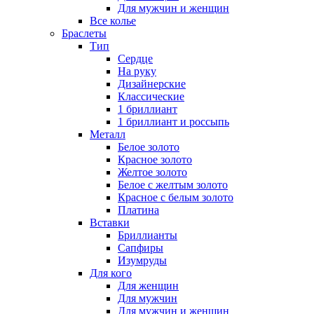
Для мужчин и женщин
Все колье
Браслеты
Тип
Сердце
На руку
Дизайнерские
Классические
1 бриллиант
1 бриллиант и россыпь
Металл
Белое золото
Красное золото
Желтое золото
Белое с желтым золото
Красное с белым золото
Платина
Вставки
Бриллианты
Сапфиры
Изумруды
Для кого
Для женщин
Для мужчин
Для мужчин и женщин