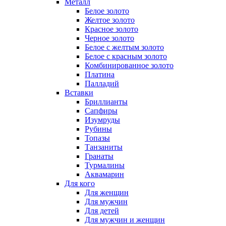
Металл
Белое золото
Желтое золото
Красное золото
Черное золото
Белое с желтым золото
Белое с красным золото
Комбинированное золото
Платина
Палладий
Вставки
Бриллианты
Сапфиры
Изумруды
Рубины
Топазы
Танзаниты
Гранаты
Турмалины
Аквамарин
Для кого
Для женщин
Для мужчин
Для детей
Для мужчин и женщин