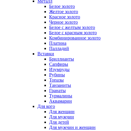
Металл
Белое золото
Желтое золото
Красное золото
Черное золото
Белое с желтым золото
Белое с красным золото
Комбинированное золото
Платина
Палладий
Вставки
Бриллианты
Сапфиры
Изумруды
Рубины
Топазы
Танзаниты
Гранаты
Турмалины
Аквамарин
Для кого
Для женщин
Для мужчин
Для детей
Для мужчин и женщин