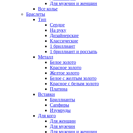
Для мужчин и женщин
Все колье
Браслеты
Тип
Сердце
На руку
Дизайнерские
Классические
1 бриллиант
1 бриллиант и россыпь
Металл
Белое золото
Красное золото
Желтое золото
Белое с желтым золото
Красное с белым золото
Платина
Вставки
Бриллианты
Сапфиры
Изумруды
Для кого
Для женщин
Для мужчин
Для мужчин и женщин