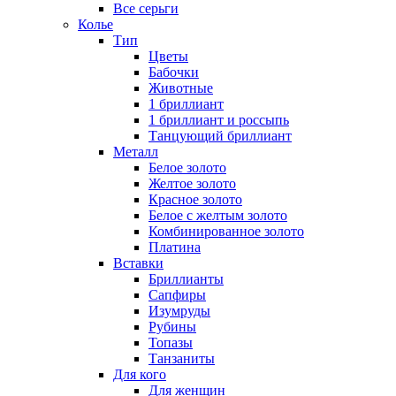
Все серьги
Колье
Тип
Цветы
Бабочки
Животные
1 бриллиант
1 бриллиант и россыпь
Танцующий бриллиант
Металл
Белое золото
Желтое золото
Красное золото
Белое с желтым золото
Комбинированное золото
Платина
Вставки
Бриллианты
Сапфиры
Изумруды
Рубины
Топазы
Танзаниты
Для кого
Для женщин