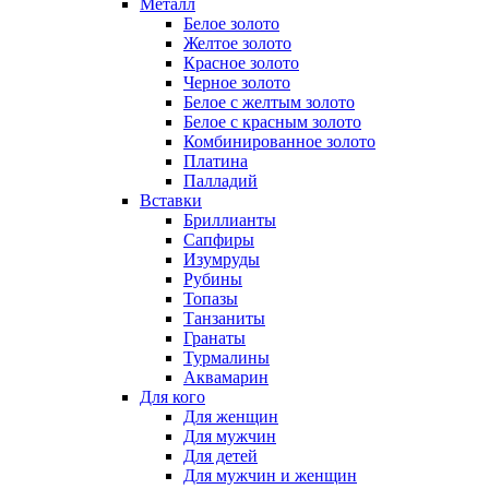
Металл
Белое золото
Желтое золото
Красное золото
Черное золото
Белое с желтым золото
Белое с красным золото
Комбинированное золото
Платина
Палладий
Вставки
Бриллианты
Сапфиры
Изумруды
Рубины
Топазы
Танзаниты
Гранаты
Турмалины
Аквамарин
Для кого
Для женщин
Для мужчин
Для детей
Для мужчин и женщин