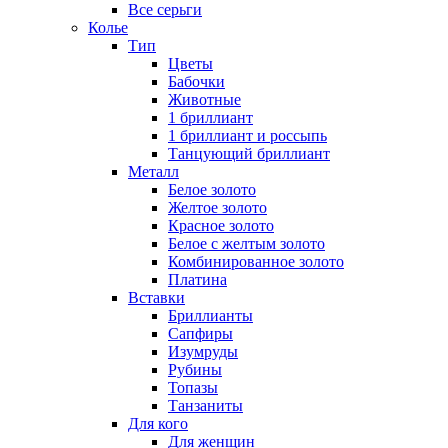
Все серьги
Колье
Тип
Цветы
Бабочки
Животные
1 бриллиант
1 бриллиант и россыпь
Танцующий бриллиант
Металл
Белое золото
Желтое золото
Красное золото
Белое с желтым золото
Комбинированное золото
Платина
Вставки
Бриллианты
Сапфиры
Изумруды
Рубины
Топазы
Танзаниты
Для кого
Для женщин