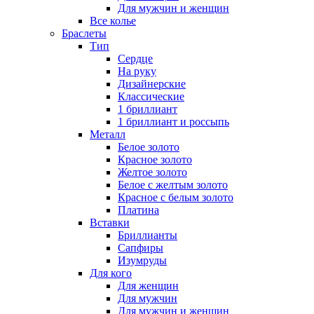
Для мужчин и женщин
Все колье
Браслеты
Тип
Сердце
На руку
Дизайнерские
Классические
1 бриллиант
1 бриллиант и россыпь
Металл
Белое золото
Красное золото
Желтое золото
Белое с желтым золото
Красное с белым золото
Платина
Вставки
Бриллианты
Сапфиры
Изумруды
Для кого
Для женщин
Для мужчин
Для мужчин и женщин