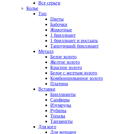
Все серьги
Колье
Тип
Цветы
Бабочки
Животные
1 бриллиант
1 бриллиант и россыпь
Танцующий бриллиант
Металл
Белое золото
Желтое золото
Красное золото
Белое с желтым золото
Комбинированное золото
Платина
Вставки
Бриллианты
Сапфиры
Изумруды
Рубины
Топазы
Танзаниты
Для кого
Для женщин