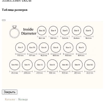
53385.5
54971
RUB
Таблица размеров
Закрыть
Каталог
Кольца
|