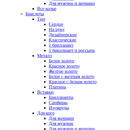
Для мужчин и женщин
Все колье
Браслеты
Тип
Сердце
На руку
Дизайнерские
Классические
1 бриллиант
1 бриллиант и россыпь
Металл
Белое золото
Красное золото
Желтое золото
Белое с желтым золото
Красное с белым золото
Платина
Вставки
Бриллианты
Сапфиры
Изумруды
Для кого
Для женщин
Для мужчин
Для мужчин и женщин