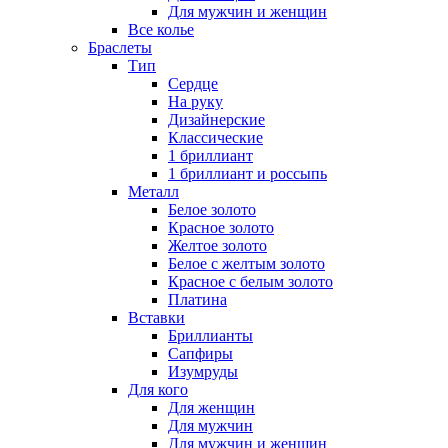
Для мужчин и женщин
Все колье
Браслеты
Тип
Сердце
На руку
Дизайнерские
Классические
1 бриллиант
1 бриллиант и россыпь
Металл
Белое золото
Красное золото
Желтое золото
Белое с желтым золото
Красное с белым золото
Платина
Вставки
Бриллианты
Сапфиры
Изумруды
Для кого
Для женщин
Для мужчин
Для мужчин и женщин