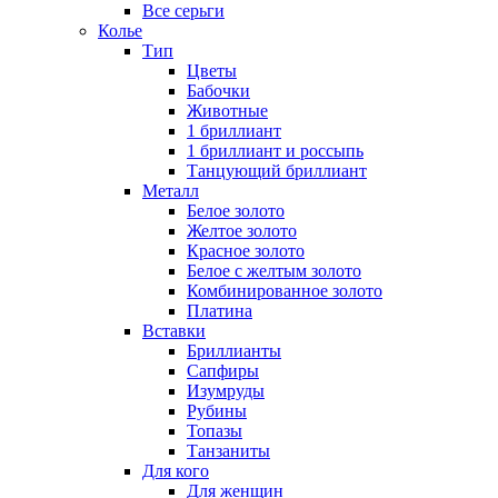
Все серьги
Колье
Тип
Цветы
Бабочки
Животные
1 бриллиант
1 бриллиант и россыпь
Танцующий бриллиант
Металл
Белое золото
Желтое золото
Красное золото
Белое с желтым золото
Комбинированное золото
Платина
Вставки
Бриллианты
Сапфиры
Изумруды
Рубины
Топазы
Танзаниты
Для кого
Для женщин