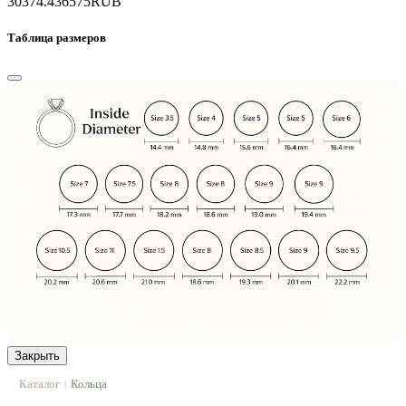
30374.4
36575
RUB
Таблица размеров
Закрыть
Каталог
Кольца
|