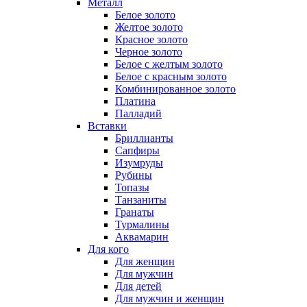
Металл
Белое золото
Желтое золото
Красное золото
Черное золото
Белое с желтым золото
Белое с красным золото
Комбинированное золото
Платина
Палладий
Вставки
Бриллианты
Сапфиры
Изумруды
Рубины
Топазы
Танзаниты
Гранаты
Турмалины
Аквамарин
Для кого
Для женщин
Для мужчин
Для детей
Для мужчин и женщин