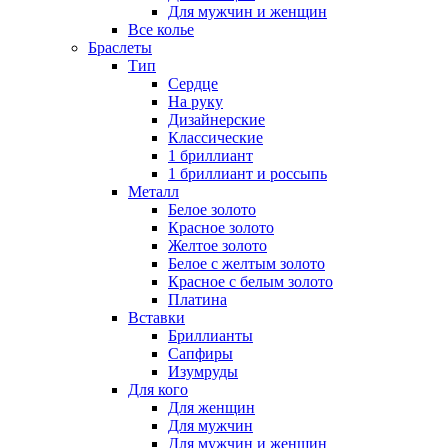
Для мужчин и женщин
Все колье
Браслеты
Тип
Сердце
На руку
Дизайнерские
Классические
1 бриллиант
1 бриллиант и россыпь
Металл
Белое золото
Красное золото
Желтое золото
Белое с желтым золото
Красное с белым золото
Платина
Вставки
Бриллианты
Сапфиры
Изумруды
Для кого
Для женщин
Для мужчин
Для мужчин и женщин