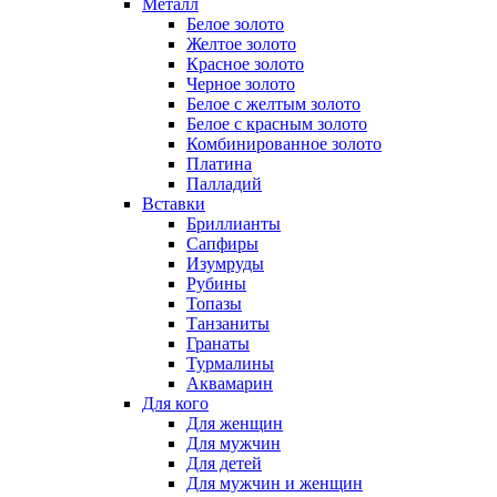
Металл
Белое золото
Желтое золото
Красное золото
Черное золото
Белое с желтым золото
Белое с красным золото
Комбинированное золото
Платина
Палладий
Вставки
Бриллианты
Сапфиры
Изумруды
Рубины
Топазы
Танзаниты
Гранаты
Турмалины
Аквамарин
Для кого
Для женщин
Для мужчин
Для детей
Для мужчин и женщин