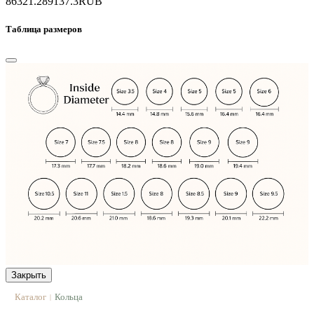
86321.2
89137.3
RUB
Таблица размеров
Закрыть
Каталог
Кольца
|