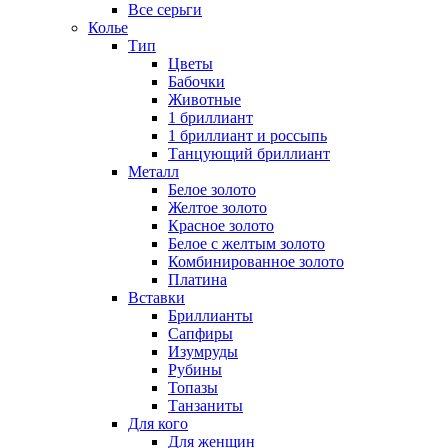
Все серьги
Колье
Тип
Цветы
Бабочки
Животные
1 бриллиант
1 бриллиант и россыпь
Танцующий бриллиант
Металл
Белое золото
Желтое золото
Красное золото
Белое с желтым золото
Комбинированное золото
Платина
Вставки
Бриллианты
Сапфиры
Изумруды
Рубины
Топазы
Танзаниты
Для кого
Для женщин