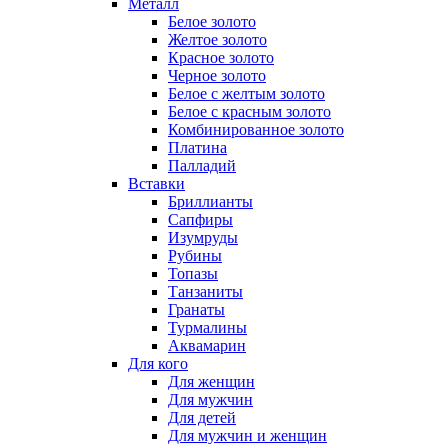
Металл
Белое золото
Желтое золото
Красное золото
Черное золото
Белое с желтым золото
Белое с красным золото
Комбинированное золото
Платина
Палладий
Вставки
Бриллианты
Сапфиры
Изумруды
Рубины
Топазы
Танзаниты
Гранаты
Турмалины
Аквамарин
Для кого
Для женщин
Для мужчин
Для детей
Для мужчин и женщин