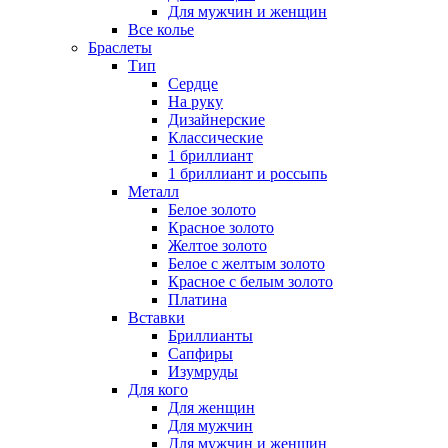
Для мужчин и женщин
Все колье
Браслеты
Тип
Сердце
На руку
Дизайнерские
Классические
1 бриллиант
1 бриллиант и россыпь
Металл
Белое золото
Красное золото
Желтое золото
Белое с желтым золото
Красное с белым золото
Платина
Вставки
Бриллианты
Сапфиры
Изумруды
Для кого
Для женщин
Для мужчин
Для мужчин и женщин