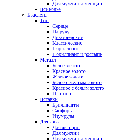
Для мужчин и женщин
Все колье
Браслеты
Тип
Сердце
На руку
Дизайнерские
Классические
1 бриллиант
1 бриллиант и россыпь
Металл
Белое золото
Красное золото
Желтое золото
Белое с желтым золото
Красное с белым золото
Платина
Вставки
Бриллианты
Сапфиры
Изумруды
Для кого
Для женщин
Для мужчин
Для мужчин и женщин