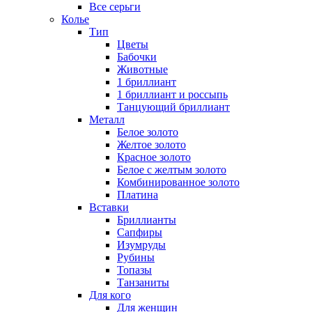
Все серьги
Колье
Тип
Цветы
Бабочки
Животные
1 бриллиант
1 бриллиант и россыпь
Танцующий бриллиант
Металл
Белое золото
Желтое золото
Красное золото
Белое с желтым золото
Комбинированное золото
Платина
Вставки
Бриллианты
Сапфиры
Изумруды
Рубины
Топазы
Танзаниты
Для кого
Для женщин