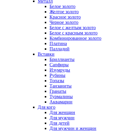
Металл
Белое золото
Желтое золото
Красное золото
Черное золото
Белое с желтым золото
Белое с красным золото
Комбинированное золото
Платина
Палладий
Вставки
Бриллианты
Сапфиры
Изумруды
Рубины
Топазы
Танзаниты
Гранаты
Турмалины
Аквамарин
Для кого
Для женщин
Для мужчин
Для детей
Для мужчин и женщин