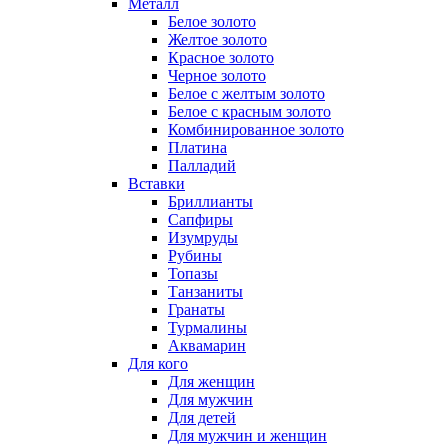
Металл
Белое золото
Желтое золото
Красное золото
Черное золото
Белое с желтым золото
Белое с красным золото
Комбинированное золото
Платина
Палладий
Вставки
Бриллианты
Сапфиры
Изумруды
Рубины
Топазы
Танзаниты
Гранаты
Турмалины
Аквамарин
Для кого
Для женщин
Для мужчин
Для детей
Для мужчин и женщин