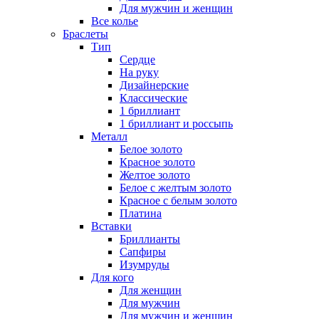
Для мужчин и женщин
Все колье
Браслеты
Тип
Сердце
На руку
Дизайнерские
Классические
1 бриллиант
1 бриллиант и россыпь
Металл
Белое золото
Красное золото
Желтое золото
Белое с желтым золото
Красное с белым золото
Платина
Вставки
Бриллианты
Сапфиры
Изумруды
Для кого
Для женщин
Для мужчин
Для мужчин и женщин