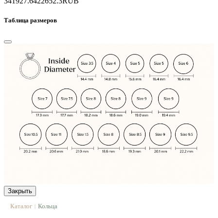
341927.6
422652.3
RUB
Таблица размеров
Закрыть
Каталог
Кольца
|