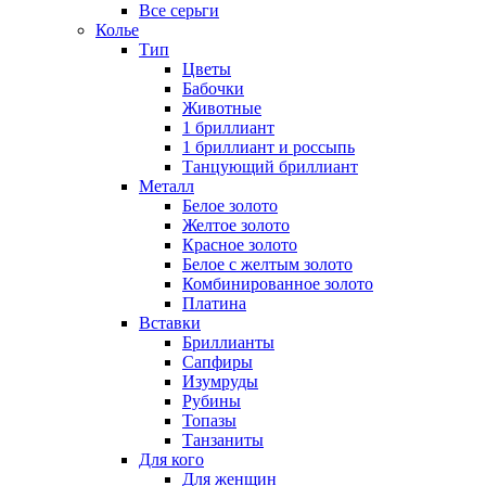
Все серьги
Колье
Тип
Цветы
Бабочки
Животные
1 бриллиант
1 бриллиант и россыпь
Танцующий бриллиант
Металл
Белое золото
Желтое золото
Красное золото
Белое с желтым золото
Комбинированное золото
Платина
Вставки
Бриллианты
Сапфиры
Изумруды
Рубины
Топазы
Танзаниты
Для кого
Для женщин