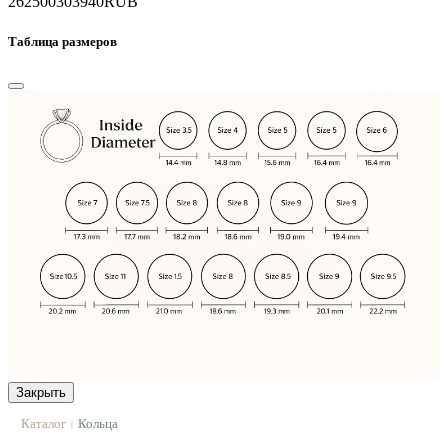
262500
303940
RUB
Таблица размеров
Закрыть
Каталог
Кольца
|