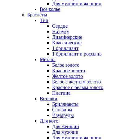
Для мужчин и женщин
Все колье
Браслеты
Тип
Сердце
На руку
Дизайнерские
Классические
1 бриллиант
1 бриллиант и россыпь
Металл
Белое золото
Красное золото
Желтое золото
Белое с желтым золото
Красное с белым золото
Платина
Вставки
Бриллианты
Сапфиры
Изумруды
Для кого
Для женщин
Для мужчин
Для мужчин и женщин