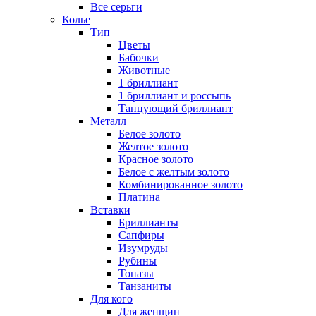
Все серьги
Колье
Тип
Цветы
Бабочки
Животные
1 бриллиант
1 бриллиант и россыпь
Танцующий бриллиант
Металл
Белое золото
Желтое золото
Красное золото
Белое с желтым золото
Комбинированное золото
Платина
Вставки
Бриллианты
Сапфиры
Изумруды
Рубины
Топазы
Танзаниты
Для кого
Для женщин