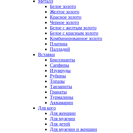
Металл
Белое золото
Желтое золото
Красное золото
Черное золото
Белое с желтым золото
Белое с красным золото
Комбинированное золото
Платина
Палладий
Вставки
Бриллианты
Сапфиры
Изумруды
Рубины
Топазы
Танзаниты
Гранаты
Турмалины
Аквамарин
Для кого
Для женщин
Для мужчин
Для детей
Для мужчин и женщин