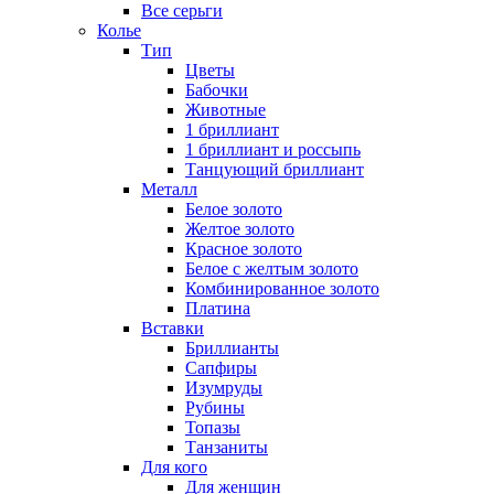
Все серьги
Колье
Тип
Цветы
Бабочки
Животные
1 бриллиант
1 бриллиант и россыпь
Танцующий бриллиант
Металл
Белое золото
Желтое золото
Красное золото
Белое с желтым золото
Комбинированное золото
Платина
Вставки
Бриллианты
Сапфиры
Изумруды
Рубины
Топазы
Танзаниты
Для кого
Для женщин