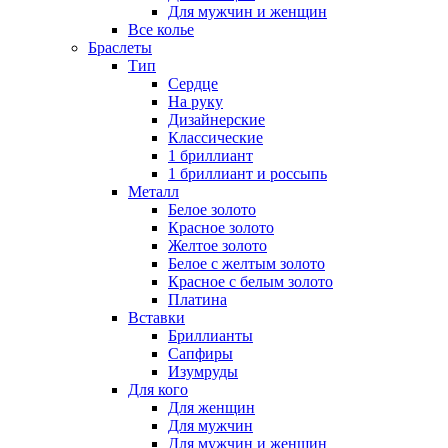
Для мужчин и женщин
Все колье
Браслеты
Тип
Сердце
На руку
Дизайнерские
Классические
1 бриллиант
1 бриллиант и россыпь
Металл
Белое золото
Красное золото
Желтое золото
Белое с желтым золото
Красное с белым золото
Платина
Вставки
Бриллианты
Сапфиры
Изумруды
Для кого
Для женщин
Для мужчин
Для мужчин и женщин