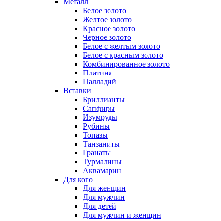
Металл
Белое золото
Желтое золото
Красное золото
Черное золото
Белое с желтым золото
Белое с красным золото
Комбинированное золото
Платина
Палладий
Вставки
Бриллианты
Сапфиры
Изумруды
Рубины
Топазы
Танзаниты
Гранаты
Турмалины
Аквамарин
Для кого
Для женщин
Для мужчин
Для детей
Для мужчин и женщин