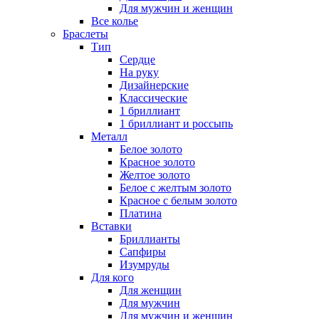
Для мужчин и женщин
Все колье
Браслеты
Тип
Сердце
На руку
Дизайнерские
Классические
1 бриллиант
1 бриллиант и россыпь
Металл
Белое золото
Красное золото
Желтое золото
Белое с желтым золото
Красное с белым золото
Платина
Вставки
Бриллианты
Сапфиры
Изумруды
Для кого
Для женщин
Для мужчин
Для мужчин и женщин