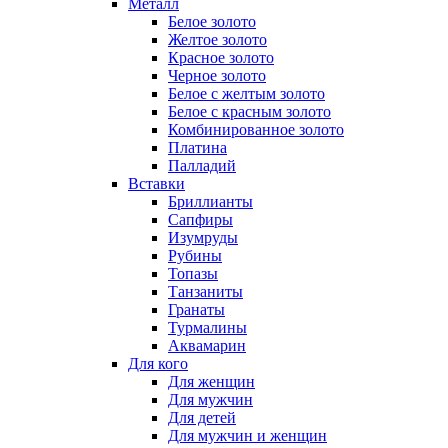
Металл
Белое золото
Желтое золото
Красное золото
Черное золото
Белое с желтым золото
Белое с красным золото
Комбинированное золото
Платина
Палладий
Вставки
Бриллианты
Сапфиры
Изумруды
Рубины
Топазы
Танзаниты
Гранаты
Турмалины
Аквамарин
Для кого
Для женщин
Для мужчин
Для детей
Для мужчин и женщин