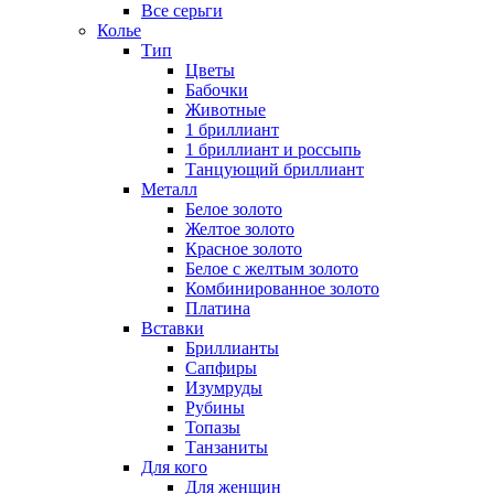
Все серьги
Колье
Тип
Цветы
Бабочки
Животные
1 бриллиант
1 бриллиант и россыпь
Танцующий бриллиант
Металл
Белое золото
Желтое золото
Красное золото
Белое с желтым золото
Комбинированное золото
Платина
Вставки
Бриллианты
Сапфиры
Изумруды
Рубины
Топазы
Танзаниты
Для кого
Для женщин