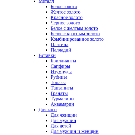
Металл
Белое золото
Желтое золото
Красное золото
Черное золото
Белое с желтым золото
Белое с красным золото
Комбинированное золото
Платина
Палладий
Вставки
Бриллианты
Сапфиры
Изумруды
Рубины
Топазы
Танзаниты
Гранаты
Турмалины
Аквамарин
Для кого
Для женщин
Для мужчин
Для детей
Для мужчин и женщин