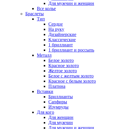
Для мужчин и женщин
Все колье
Браслеты
Тип
Сердце
На руку
Дизайнерские
Классические
1 бриллиант
1 бриллиант и россыпь
Металл
Белое золото
Красное золото
Желтое золото
Белое с желтым золото
Красное с белым золото
Платина
Вставки
Бриллианты
Сапфиры
Изумруды
Для кого
Для женщин
Для мужчин
Для мужчин и женщин