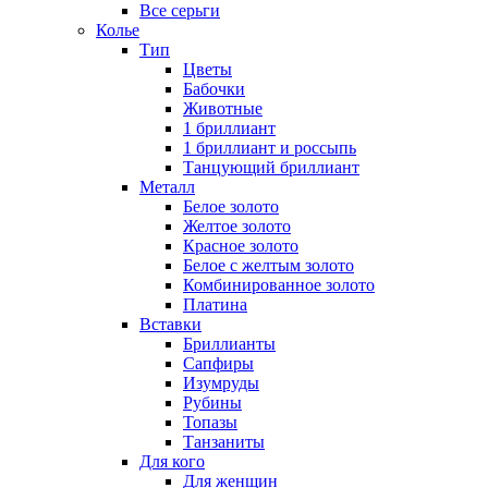
Все серьги
Колье
Тип
Цветы
Бабочки
Животные
1 бриллиант
1 бриллиант и россыпь
Танцующий бриллиант
Металл
Белое золото
Желтое золото
Красное золото
Белое с желтым золото
Комбинированное золото
Платина
Вставки
Бриллианты
Сапфиры
Изумруды
Рубины
Топазы
Танзаниты
Для кого
Для женщин