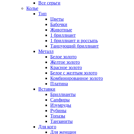
Все серьги
Колье
Тип
Цветы
Бабочки
Животные
1 бриллиант
1 бриллиант и россыпь
Танцующий бриллиант
Металл
Белое золото
Желтое золото
Красное золото
Белое с желтым золото
Комбинированное золото
Платина
Вставки
Бриллианты
Сапфиры
Изумруды
Рубины
Топазы
Танзаниты
Для кого
Для женщин