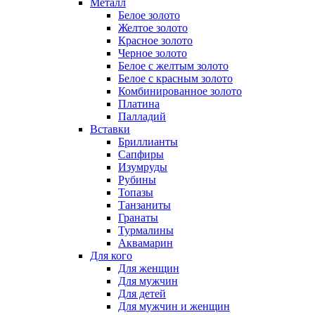
Металл
Белое золото
Желтое золото
Красное золото
Черное золото
Белое с желтым золото
Белое с красным золото
Комбинированное золото
Платина
Палладий
Вставки
Бриллианты
Сапфиры
Изумруды
Рубины
Топазы
Танзаниты
Гранаты
Турмалины
Аквамарин
Для кого
Для женщин
Для мужчин
Для детей
Для мужчин и женщин