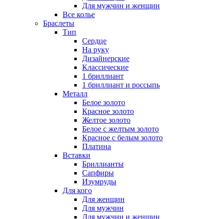
Для мужчин и женщин
Все колье
Браслеты
Тип
Сердце
На руку
Дизайнерские
Классические
1 бриллиант
1 бриллиант и россыпь
Металл
Белое золото
Красное золото
Желтое золото
Белое с желтым золото
Красное с белым золото
Платина
Вставки
Бриллианты
Сапфиры
Изумруды
Для кого
Для женщин
Для мужчин
Для мужчин и женщин