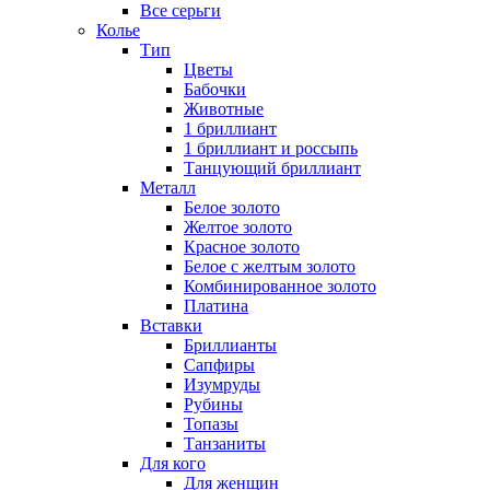
Все серьги
Колье
Тип
Цветы
Бабочки
Животные
1 бриллиант
1 бриллиант и россыпь
Танцующий бриллиант
Металл
Белое золото
Желтое золото
Красное золото
Белое с желтым золото
Комбинированное золото
Платина
Вставки
Бриллианты
Сапфиры
Изумруды
Рубины
Топазы
Танзаниты
Для кого
Для женщин