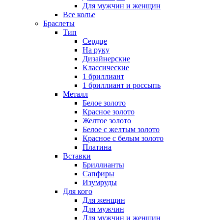
Для мужчин и женщин
Все колье
Браслеты
Тип
Сердце
На руку
Дизайнерские
Классические
1 бриллиант
1 бриллиант и россыпь
Металл
Белое золото
Красное золото
Желтое золото
Белое с желтым золото
Красное с белым золото
Платина
Вставки
Бриллианты
Сапфиры
Изумруды
Для кого
Для женщин
Для мужчин
Для мужчин и женщин