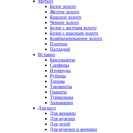
Металл
Белое золото
Желтое золото
Красное золото
Черное золото
Белое с желтым золото
Белое с красным золото
Комбинированное золото
Платина
Палладий
Вставки
Бриллианты
Сапфиры
Изумруды
Рубины
Топазы
Танзаниты
Гранаты
Турмалины
Аквамарин
Для кого
Для женщин
Для мужчин
Для детей
Для мужчин и женщин