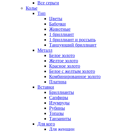
Все серьги
Колье
Тип
Цветы
Бабочки
Животные
1 бриллиант
1 бриллиант и россыпь
Танцующий бриллиант
Металл
Белое золото
Желтое золото
Красное золото
Белое с желтым золото
Комбинированное золото
Платина
Вставки
Бриллианты
Сапфиры
Изумруды
Рубины
Топазы
Танзаниты
Для кого
Для женщин