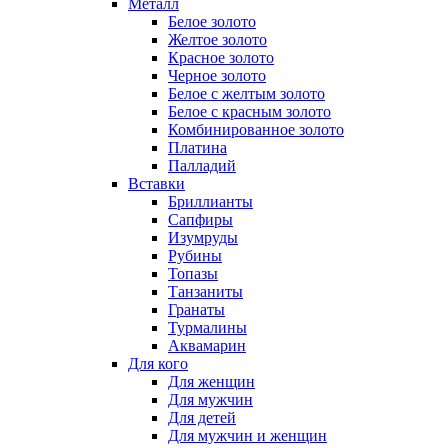
Металл
Белое золото
Желтое золото
Красное золото
Черное золото
Белое с желтым золото
Белое с красным золото
Комбинированное золото
Платина
Палладий
Вставки
Бриллианты
Сапфиры
Изумруды
Рубины
Топазы
Танзаниты
Гранаты
Турмалины
Аквамарин
Для кого
Для женщин
Для мужчин
Для детей
Для мужчин и женщин