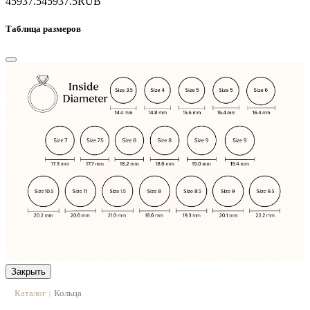
45937.5
45937.5
RUB
Таблица размеров
Закрыть
Каталог
Кольца
|