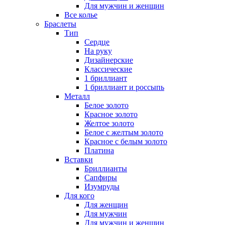
Для мужчин и женщин
Все колье
Браслеты
Тип
Сердце
На руку
Дизайнерские
Классические
1 бриллиант
1 бриллиант и россыпь
Металл
Белое золото
Красное золото
Желтое золото
Белое с желтым золото
Красное с белым золото
Платина
Вставки
Бриллианты
Сапфиры
Изумруды
Для кого
Для женщин
Для мужчин
Для мужчин и женщин