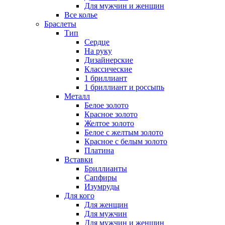
Для мужчин и женщин
Все колье
Браслеты
Тип
Сердце
На руку
Дизайнерские
Классические
1 бриллиант
1 бриллиант и россыпь
Металл
Белое золото
Красное золото
Желтое золото
Белое с желтым золото
Красное с белым золото
Платина
Вставки
Бриллианты
Сапфиры
Изумруды
Для кого
Для женщин
Для мужчин
Для мужчин и женщин