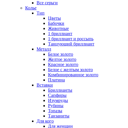
Все серьги
Колье
Тип
Цветы
Бабочки
Животные
1 бриллиант
1 бриллиант и россыпь
Танцующий бриллиант
Металл
Белое золото
Желтое золото
Красное золото
Белое с желтым золото
Комбинированное золото
Платина
Вставки
Бриллианты
Сапфиры
Изумруды
Рубины
Топазы
Танзаниты
Для кого
Для женщин