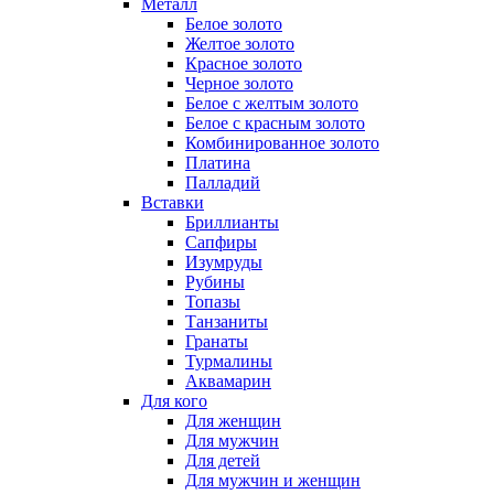
Металл
Белое золото
Желтое золото
Красное золото
Черное золото
Белое с желтым золото
Белое с красным золото
Комбинированное золото
Платина
Палладий
Вставки
Бриллианты
Сапфиры
Изумруды
Рубины
Топазы
Танзаниты
Гранаты
Турмалины
Аквамарин
Для кого
Для женщин
Для мужчин
Для детей
Для мужчин и женщин