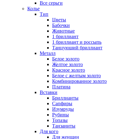
Все серьги
Колье
Тип
Цветы
Бабочки
Животные
1 бриллиант
1 бриллиант и россыпь
Танцующий бриллиант
Металл
Белое золото
Желтое золото
Красное золото
Белое с желтым золото
Комбинированное золото
Платина
Вставки
Бриллианты
Сапфиры
Изумруды
Рубины
Топазы
Танзаниты
Для кого
Для женщин