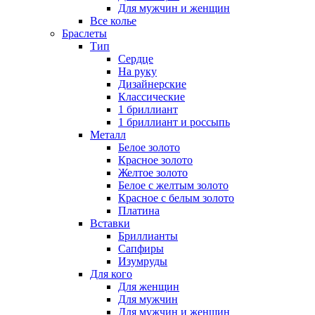
Для мужчин и женщин
Все колье
Браслеты
Тип
Сердце
На руку
Дизайнерские
Классические
1 бриллиант
1 бриллиант и россыпь
Металл
Белое золото
Красное золото
Желтое золото
Белое с желтым золото
Красное с белым золото
Платина
Вставки
Бриллианты
Сапфиры
Изумруды
Для кого
Для женщин
Для мужчин
Для мужчин и женщин