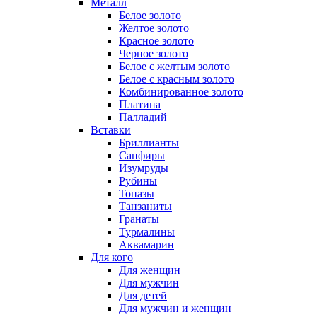
Металл
Белое золото
Желтое золото
Красное золото
Черное золото
Белое с желтым золото
Белое с красным золото
Комбинированное золото
Платина
Палладий
Вставки
Бриллианты
Сапфиры
Изумруды
Рубины
Топазы
Танзаниты
Гранаты
Турмалины
Аквамарин
Для кого
Для женщин
Для мужчин
Для детей
Для мужчин и женщин