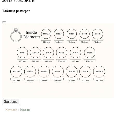
56413.7
56875
RUB
Таблица размеров
Закрыть
Каталог
Кольца
|