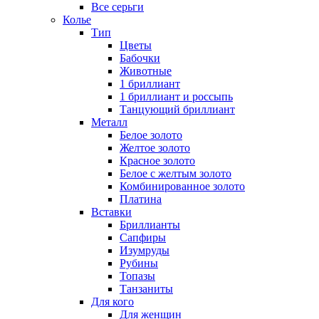
Все серьги
Колье
Тип
Цветы
Бабочки
Животные
1 бриллиант
1 бриллиант и россыпь
Танцующий бриллиант
Металл
Белое золото
Желтое золото
Красное золото
Белое с желтым золото
Комбинированное золото
Платина
Вставки
Бриллианты
Сапфиры
Изумруды
Рубины
Топазы
Танзаниты
Для кого
Для женщин