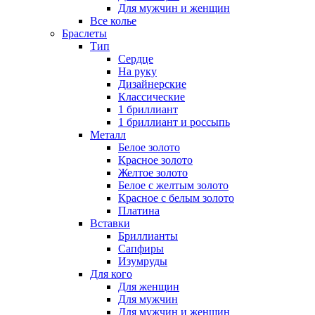
Для мужчин и женщин
Все колье
Браслеты
Тип
Сердце
На руку
Дизайнерские
Классические
1 бриллиант
1 бриллиант и россыпь
Металл
Белое золото
Красное золото
Желтое золото
Белое с желтым золото
Красное с белым золото
Платина
Вставки
Бриллианты
Сапфиры
Изумруды
Для кого
Для женщин
Для мужчин
Для мужчин и женщин