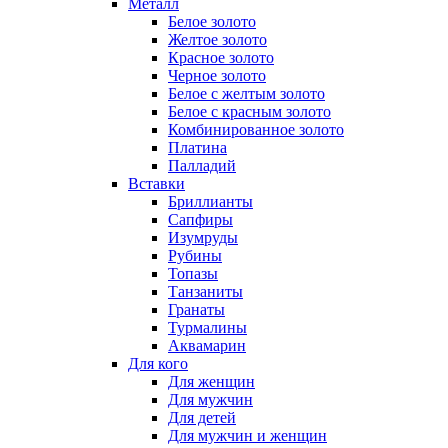
Металл
Белое золото
Желтое золото
Красное золото
Черное золото
Белое с желтым золото
Белое с красным золото
Комбинированное золото
Платина
Палладий
Вставки
Бриллианты
Сапфиры
Изумруды
Рубины
Топазы
Танзаниты
Гранаты
Турмалины
Аквамарин
Для кого
Для женщин
Для мужчин
Для детей
Для мужчин и женщин