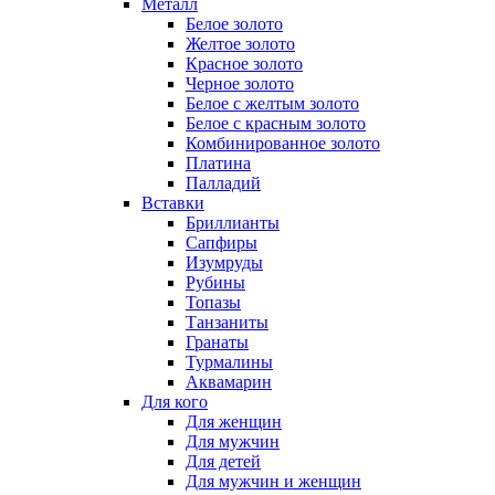
Металл
Белое золото
Желтое золото
Красное золото
Черное золото
Белое с желтым золото
Белое с красным золото
Комбинированное золото
Платина
Палладий
Вставки
Бриллианты
Сапфиры
Изумруды
Рубины
Топазы
Танзаниты
Гранаты
Турмалины
Аквамарин
Для кого
Для женщин
Для мужчин
Для детей
Для мужчин и женщин