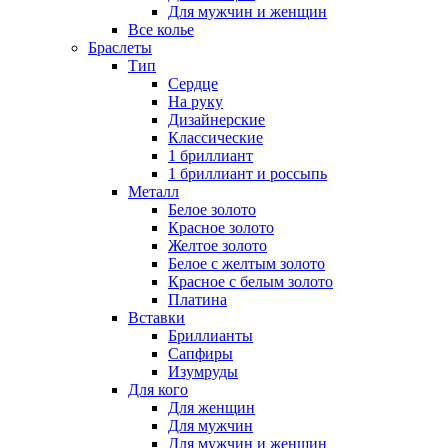
Для мужчин и женщин
Все колье
Браслеты
Тип
Сердце
На руку
Дизайнерские
Классические
1 бриллиант
1 бриллиант и россыпь
Металл
Белое золото
Красное золото
Желтое золото
Белое с желтым золото
Красное с белым золото
Платина
Вставки
Бриллианты
Сапфиры
Изумруды
Для кого
Для женщин
Для мужчин
Для мужчин и женщин