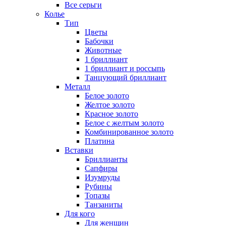
Все серьги
Колье
Тип
Цветы
Бабочки
Животные
1 бриллиант
1 бриллиант и россыпь
Танцующий бриллиант
Металл
Белое золото
Желтое золото
Красное золото
Белое с желтым золото
Комбинированное золото
Платина
Вставки
Бриллианты
Сапфиры
Изумруды
Рубины
Топазы
Танзаниты
Для кого
Для женщин