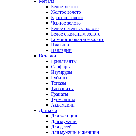
Металл
Белое золото
Желтое золото
Красное золото
Черное золото
Белое с желтым золото
Белое с красным золото
Комбинированное золото
Платина
Палладий
Вставки
Бриллианты
Сапфиры
Изумруды
Рубины
Топазы
Танзаниты
Гранаты
Турмалины
Аквамарин
Для кого
Для женщин
Для мужчин
Для детей
Для мужчин и женщин