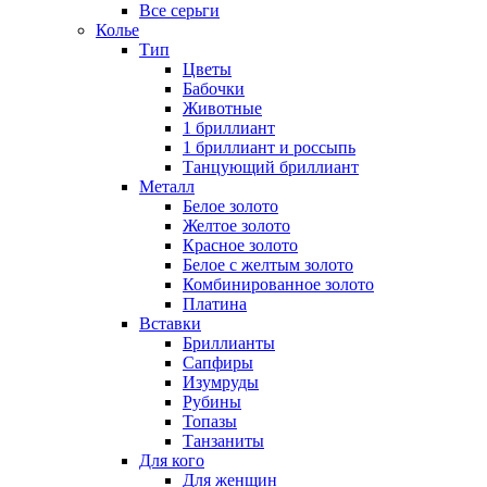
Все серьги
Колье
Тип
Цветы
Бабочки
Животные
1 бриллиант
1 бриллиант и россыпь
Танцующий бриллиант
Металл
Белое золото
Желтое золото
Красное золото
Белое с желтым золото
Комбинированное золото
Платина
Вставки
Бриллианты
Сапфиры
Изумруды
Рубины
Топазы
Танзаниты
Для кого
Для женщин