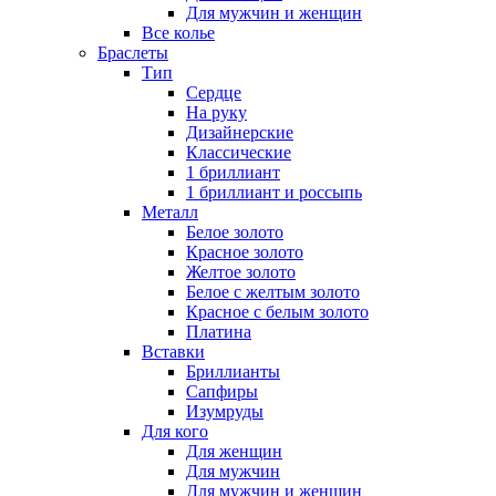
Для мужчин и женщин
Все колье
Браслеты
Тип
Сердце
На руку
Дизайнерские
Классические
1 бриллиант
1 бриллиант и россыпь
Металл
Белое золото
Красное золото
Желтое золото
Белое с желтым золото
Красное с белым золото
Платина
Вставки
Бриллианты
Сапфиры
Изумруды
Для кого
Для женщин
Для мужчин
Для мужчин и женщин