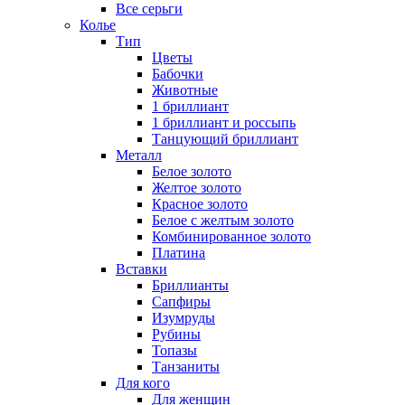
Все серьги
Колье
Тип
Цветы
Бабочки
Животные
1 бриллиант
1 бриллиант и россыпь
Танцующий бриллиант
Металл
Белое золото
Желтое золото
Красное золото
Белое с желтым золото
Комбинированное золото
Платина
Вставки
Бриллианты
Сапфиры
Изумруды
Рубины
Топазы
Танзаниты
Для кого
Для женщин