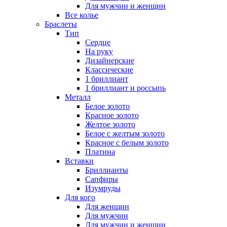
Для мужчин и женщин
Все колье
Браслеты
Тип
Сердце
На руку
Дизайнерские
Классические
1 бриллиант
1 бриллиант и россыпь
Металл
Белое золото
Красное золото
Желтое золото
Белое с желтым золото
Красное с белым золото
Платина
Вставки
Бриллианты
Сапфиры
Изумруды
Для кого
Для женщин
Для мужчин
Для мужчин и женщин