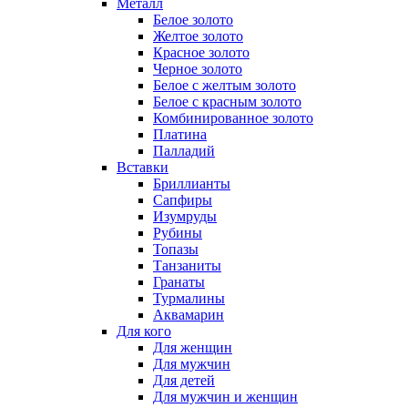
Металл
Белое золото
Желтое золото
Красное золото
Черное золото
Белое с желтым золото
Белое с красным золото
Комбинированное золото
Платина
Палладий
Вставки
Бриллианты
Сапфиры
Изумруды
Рубины
Топазы
Танзаниты
Гранаты
Турмалины
Аквамарин
Для кого
Для женщин
Для мужчин
Для детей
Для мужчин и женщин