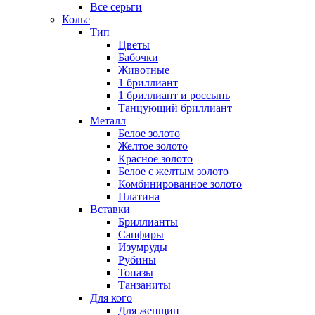
Все серьги
Колье
Тип
Цветы
Бабочки
Животные
1 бриллиант
1 бриллиант и россыпь
Танцующий бриллиант
Металл
Белое золото
Желтое золото
Красное золото
Белое с желтым золото
Комбинированное золото
Платина
Вставки
Бриллианты
Сапфиры
Изумруды
Рубины
Топазы
Танзаниты
Для кого
Для женщин