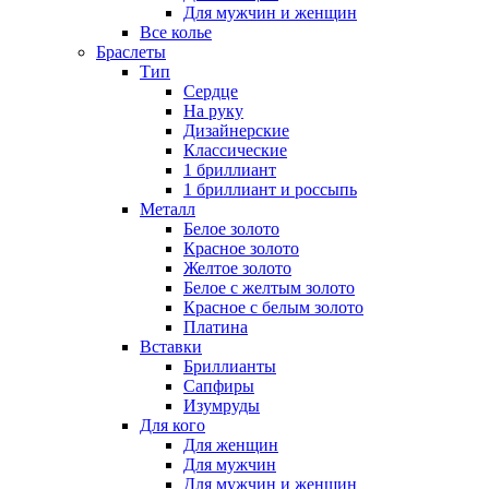
Для мужчин и женщин
Все колье
Браслеты
Тип
Сердце
На руку
Дизайнерские
Классические
1 бриллиант
1 бриллиант и россыпь
Металл
Белое золото
Красное золото
Желтое золото
Белое с желтым золото
Красное с белым золото
Платина
Вставки
Бриллианты
Сапфиры
Изумруды
Для кого
Для женщин
Для мужчин
Для мужчин и женщин