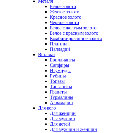
Металл
Белое золото
Желтое золото
Красное золото
Черное золото
Белое с желтым золото
Белое с красным золото
Комбинированное золото
Платина
Палладий
Вставки
Бриллианты
Сапфиры
Изумруды
Рубины
Топазы
Танзаниты
Гранаты
Турмалины
Аквамарин
Для кого
Для женщин
Для мужчин
Для детей
Для мужчин и женщин